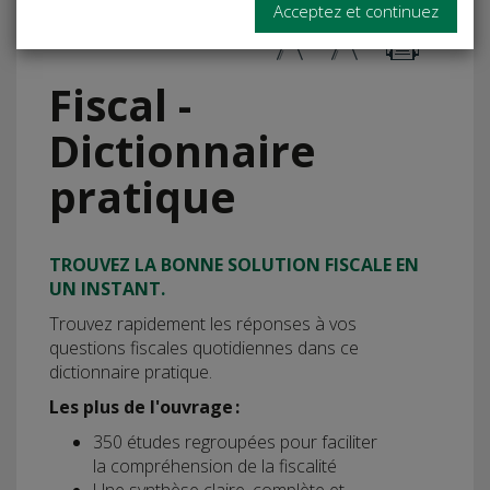
Acceptez et continuez
Fiscal -
Dictionnaire
pratique
TROUVEZ LA BONNE SOLUTION FISCALE EN
UN INSTANT.
Trouvez rapidement les réponses à vos
questions fiscales quotidiennes dans ce
dictionnaire pratique.
Les plus de l'ouvrage :
350 études regroupées pour faciliter
la compréhension de la fiscalité