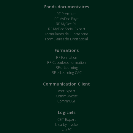
Fonds documentaires
RF Premium
RF MyDoc Paye
RF MyDoc RH
RF MyDoc Social Expert
Formulaires de l'Entreprise
Formulaires de Droit Social
Formations
RF Formation
RF Capsules e-formation
RF e-Learning
RF e-Learning CAC
Communication Client
VotrExpert
Comm'Avocat
Comm'CGP
Logiciels
CET-Expert
Uloa by Invoke
UpIFC