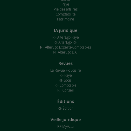
Paye
Vie des affaires
Comptabilité
Patrimoine
IA juridique
RF AlterEgo Paye
RF AlterEgo RH
RF AlterEgo Experts-Comptables
RF AlterEgo DAF
Revues
La Revue Fiduciaire
RF Paye
RF Social
RF Comptable
RF Conseil
Éditions
RF Édition
Veille juridique
RF MyActu