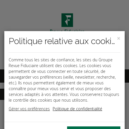
×
Politique relative aux cookies
Code ouvrage
OK
Espace abonnés
Comme tous les sites de confiance, les sites du Groupe
Revue Fiduciaire utilisent des cookies. Les cookies vous
permettent de vous connecter en toute sécurité, de
sauvegarder vos préférences (veille, newsletter, recherche,
etc.). Ils nous permettent également de mieux vous
connaître pour mieux vous servir et vous proposer des
services adaptés à vos attentes. Vous conserverez toujours
le contrôle des cookies que nous utilisons.
Accueil
Dictionnaires
Fiscal
Gérer vos préférences
Politique de confidentialité
Date de parution: Avril 2026