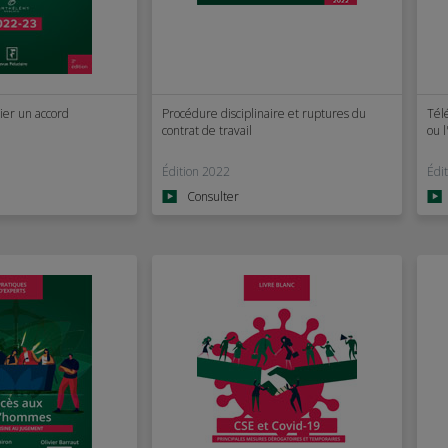
ier un accord
Procédure disciplinaire et ruptures du
Tél
contrat de travail
ou l
Édition 2022
Édi
Consulter