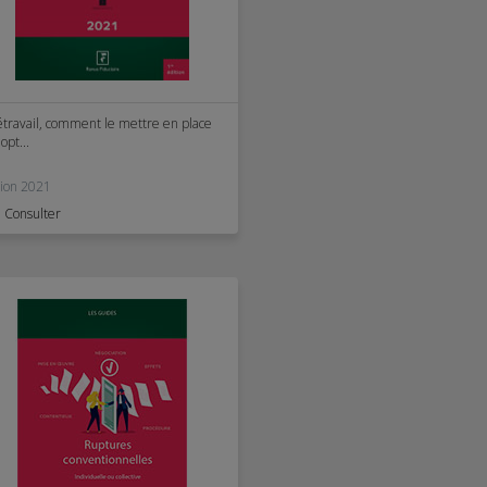
étravail, comment le mettre en place
'opt...
tion 2021
Consulter