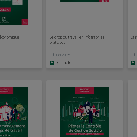
t économique
Le droit du travail en infographies
La r
pratiques
Édition 2025
Édi
Consulter