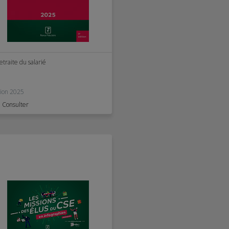
etraite du salarié
tion 2025
Consulter