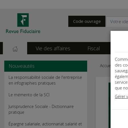
Code ouvrage
Vie des affaires
Fiscal
Soci
Comme t
des co
Nouveautés
Accueil
Soci
sauvega
égalem
La responsabilité sociale de l'entreprise
servic
en infographies pratiques
que nou
Le mémento de la SCI
Gérer 
Jurisprudence Sociale - Dictionnaire
pratique
Épargne salariale, actionnariat salarié et