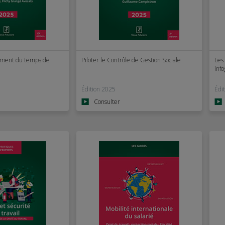
ment du temps de
Piloter le Contrôle de Gestion Sociale
Les
inf
Édition 2025
Édi
Consulter