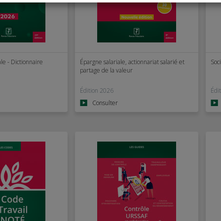
le - Dictionnaire
Épargne salariale, actionnariat salarié et
Soci
partage de la valeur
Édition 2026
Édi
Consulter