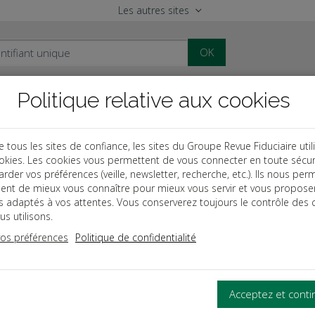
Les autres sites
OK
Politique relative aux cookies
al
Paye
Comptable
Patrimoine
ous les sites de confiance, les sites du Groupe Revue Fiduciaire util
okies. Les cookies vous permettent de vous connecter en toute sécur
al
rder vos préférences (veille, newsletter, recherche, etc.). Ils nous per
ent de mieux vous connaître pour mieux vous servir et vous propose
es adaptés à vos attentes. Vous conserverez toujours le contrôle des 
s utilisons.
vos préférences
Politique de confidentialité
Acceptez et cont