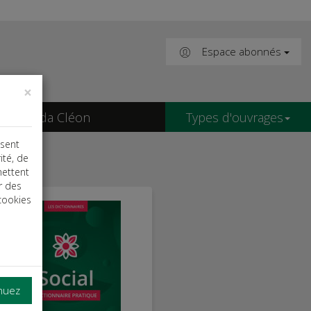
Espace abonnés
×
Agenda Cléon
Types d'ouvrages
isent
ité, de
mettent
r des
cookies
inuez