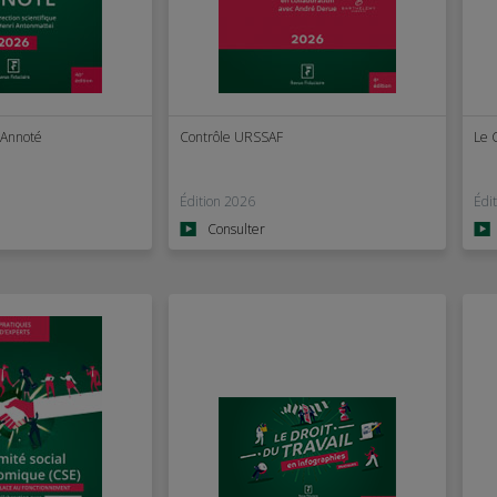
 Annoté
Contrôle URSSAF
Le 
Édition 2026
Édi
Consulter