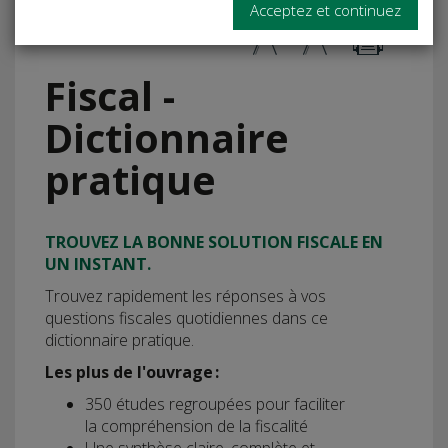
Acceptez et continuez
Fiscal -
Dictionnaire
pratique
TROUVEZ LA BONNE SOLUTION FISCALE EN
UN INSTANT.
Trouvez rapidement les réponses à vos
questions fiscales quotidiennes dans ce
dictionnaire pratique.
Les plus de l'ouvrage :
350 études regroupées pour faciliter
la compréhension de la fiscalité