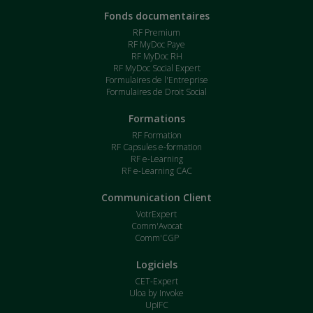
Fonds documentaires
RF Premium
RF MyDoc Paye
RF MyDoc RH
RF MyDoc Social Expert
Formulaires de l'Entreprise
Formulaires de Droit Social
Formations
RF Formation
RF Capsules e-formation
RF e-Learning
RF e-Learning CAC
Communication Client
VotrExpert
Comm'Avocat
Comm'CGP
Logiciels
CET-Expert
Uloa by Invoke
UpIFC