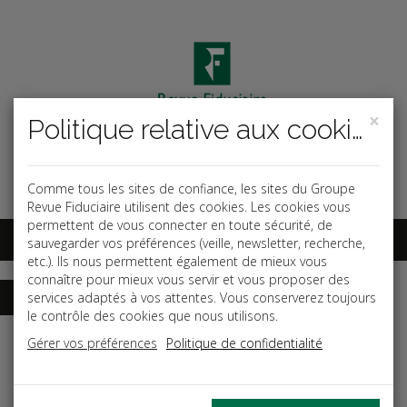
×
Politique relative aux cookies
Code ouvrage
OK
Espace abonnés
Comme tous les sites de confiance, les sites du Groupe
Revue Fiduciaire utilisent des cookies. Les cookies vous
permettent de vous connecter en toute sécurité, de
sauvegarder vos préférences (veille, newsletter, recherche,
etc.). Ils nous permettent également de mieux vous
connaître pour mieux vous servir et vous proposer des
services adaptés à vos attentes. Vous conserverez toujours
le contrôle des cookies que nous utilisons.
Accueil
Dictionnaires
Fiscal
Gérer vos préférences
Politique de confidentialité
Date de parution: Avril 2026