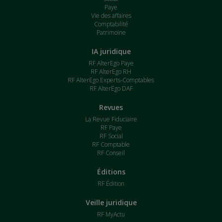
Paye
Vie des affaires
Comptabilité
Patrimoine
IA juridique
RF AlterEgo Paye
RF AlterEgo RH
RF AlterEgo Experts-Comptables
RF AlterEgo DAF
Revues
La Revue Fiduciaire
RF Paye
RF Social
RF Comptable
RF Conseil
Éditions
RF Édition
Veille juridique
RF MyActu