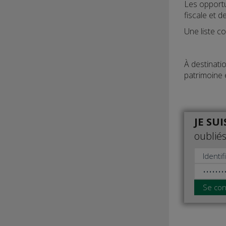
Les opportu
fiscale et d
Une liste c
À destinati
patrimoine 
JE SU
oubliés
Se con