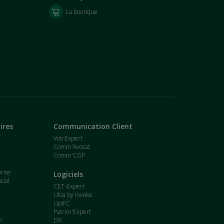
La boutique
ires
Communication Client
VotrExpert
Comm'Avocat
Comm'CGP
t
prise
Logiciels
cial
CET-Expert
Uloa by Invoke
UpIFC
Patrim'Expert
n
DR