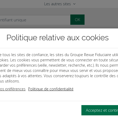
Les autres sites
OK
Politique relative aux cookies
al
Paye
Comptable
Patrimoine
ous les sites de confiance, les sites du Groupe Revue Fiduciaire util
okies. Les cookies vous permettent de vous connecter en toute sécur
ionnaires
Fiscal
rder vos préférences (veille, newsletter, recherche, etc.). Ils nous per
ent de mieux vous connaître pour mieux vous servir et vous propose
es adaptés à vos attentes. Vous conserverez toujours le contrôle des 
ion: Avril 2026
(mise à jour le 15/07/2026)
s utilisons.
vos préférences
Politique de confidentialité
al - Dictionnaire pratiq
Acceptez et cont