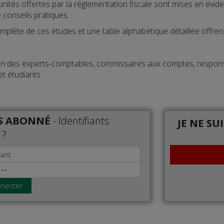
nités offertes par la réglementation fiscale sont mises en évide
e conseils pratiques.
omplète de ces études et une table alphabétique détaillée offren
on des experts-comptables, commissaires aux comptes, responsa
et étudiants.
IS ABONNÉ
-
Identifiants
JE NE SU
 ?
necter