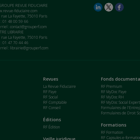
GROUPE REVUE FIDUCIAIRE
.revue-fiduciaire.com
 rue La Fayette, 75010 Paris
. : 01 48 00 59 66
rriel :
contact@grouperf.com
RE LIBRAIRIE
 rue La Fayette, 75010 Paris
. : 01 47 70 44 46
rriel :
librairie@grouperf.com
Revues
Fonds documenta
La Revue Fiduciaire
RF Premium
RF Paye
RF MyDoc Paye
RF Social
RF MyDoc RH
RF Comptable
RF MyDoc Social Exper
RF Conseil
Formulaires de l'Entre
Formulaires de Droit So
Éditions
Formations
RF Édition
RF Formation
RF Capsules e-formatio
Veille juridique