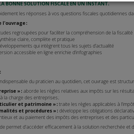
LA BONNE SOLUTION FISCALE EN UN INSTANT.
idement les réponses à vos questions fiscales quotidiennes dan
e l'ouvrage :
udes regroupées pour faciliter la compréhension de la fiscalité
nthèse claire, complète et pratique
veloppements qui intègrent tous les sujets d’actualité
rsion accessible en ligne enrichie d’infographies
:
ndispensable du praticien au quotidien, cet ouvrage est structur
reprise » :
aborde les règles relatives aux impôts sur les résult
à la charge des entreprises ;
ticulier et patrimoine » :
traite les règles applicables à l’imp
malités et procédures » :
développe les obligations déclarativ
tieux et au paiement des impôts des entreprises et des particul
e permet d'accéder efficacement à la solution recherchée et de