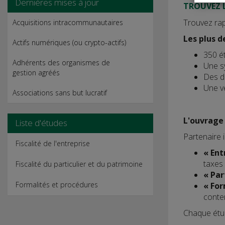
Dernières mises à jour
TROUVEZ 
Trouvez rap
Acquisitions intracommunautaires
Les plus d
Actifs numériques (ou crypto-actifs)
350 ét
Adhérents des organismes de
Une sy
gestion agréés
Des dé
Une ve
Associations sans but lucratif
L'ouvrage 
Liste d'études
Partenaire i
Fiscalité de l'entreprise
« Ent
taxes 
Fiscalité du particulier et du patrimoine
« Par
Formalités et procédures
« For
conten
Chaque étud