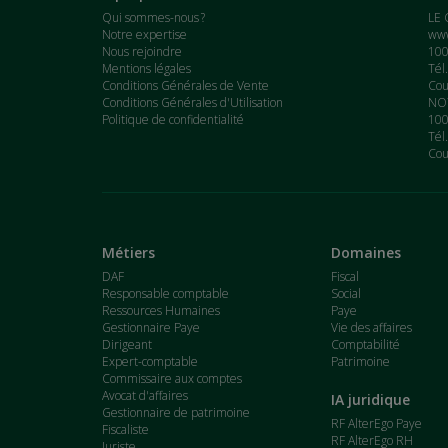
Qui sommes-nous ?
LE 
Notre expertise
www
Nous rejoindre
100
Mentions légales
Tél
Conditions Générales de Vente
Cou
Conditions Générales d'Utilisation
NOT
Politique de confidentialité
100
Tél
Cou
Métiers
Domaines
DAF
Fiscal
Responsable comptable
Social
Ressources Humaines
Paye
Gestionnaire Paye
Vie des affaires
Dirigeant
Comptabilité
Expert-comptable
Patrimoine
Commissaire aux comptes
Avocat d'affaires
IA juridique
Gestionnaire de patrimoine
RF AlterEgo Paye
Fiscaliste
RF AlterEgo RH
Juriste