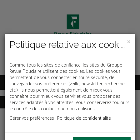
×
Politique relative aux cookies
Code ouvrage
OK
Espace abonnés
Comme tous les sites de confiance, les sites du Groupe
Revue Fiduciaire utilisent des cookies. Les cookies vous
permettent de vous connecter en toute sécurité, de
sauvegarder vos préférences (veille, newsletter, recherche,
etc.). Ils nous permettent également de mieux vous
connaître pour mieux vous servir et vous proposer des
services adaptés à vos attentes. Vous conserverez toujours
le contrôle des cookies que nous utilisons.
Accueil
Dictionnaires
Fiscal
Gérer vos préférences
Politique de confidentialité
Date de parution: Avril 2026
(mise à jour le