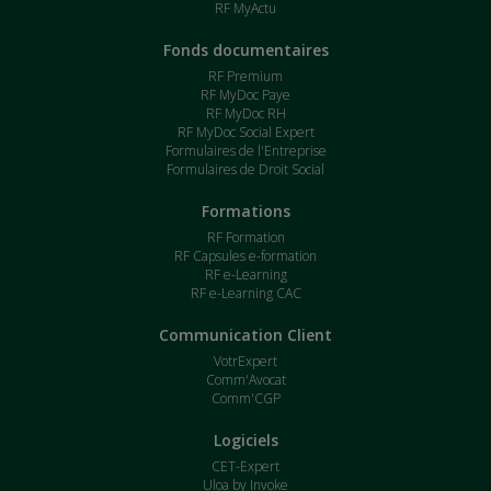
RF MyActu
Fonds documentaires
RF Premium
RF MyDoc Paye
RF MyDoc RH
RF MyDoc Social Expert
Formulaires de l'Entreprise
Formulaires de Droit Social
Formations
RF Formation
RF Capsules e-formation
RF e-Learning
RF e-Learning CAC
Communication Client
VotrExpert
Comm'Avocat
Comm'CGP
Logiciels
CET-Expert
Uloa by Invoke