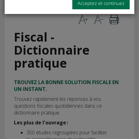
Acceptez et continuez
15/05/2026)
Fiscal -
Dictionnaire
pratique
TROUVEZ LA BONNE SOLUTION FISCALE EN
UN INSTANT.
Trouvez rapidement les réponses à vos
questions fiscales quotidiennes dans ce
dictionnaire pratique.
Les plus de l'ouvrage :
350 études regroupées pour faciliter