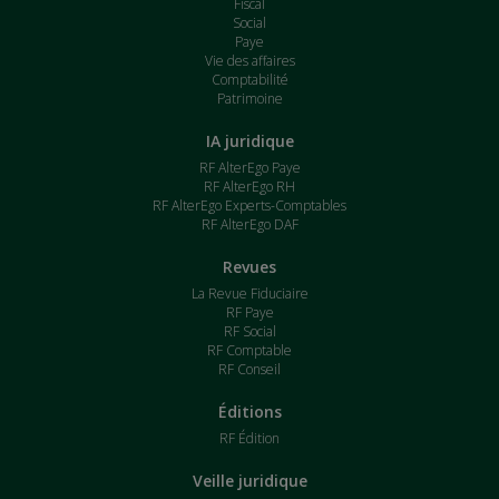
Fiscal
Social
Paye
Vie des affaires
Comptabilité
Patrimoine
IA juridique
RF AlterEgo Paye
RF AlterEgo RH
RF AlterEgo Experts-Comptables
RF AlterEgo DAF
Revues
La Revue Fiduciaire
RF Paye
RF Social
RF Comptable
RF Conseil
Éditions
RF Édition
Veille juridique