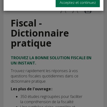
Acceptez et continuez
Fiscal -
Dictionnaire
pratique
TROUVEZ LA BONNE SOLUTION FISCALE EN
UN INSTANT.
Trouvez rapidement les réponses à vos
questions fiscales quotidiennes dans ce
dictionnaire pratique.
Les plus de l'ouvrage :
350 études regroupées pour faciliter
la compréhension de la fiscalité