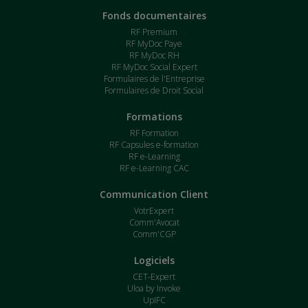
Fonds documentaires
RF Premium
RF MyDoc Paye
RF MyDoc RH
RF MyDoc Social Expert
Formulaires de l'Entreprise
Formulaires de Droit Social
Formations
RF Formation
RF Capsules e-formation
RF e-Learning
RF e-Learning CAC
Communication Client
VotrExpert
Comm'Avocat
Comm'CGP
Logiciels
CET-Expert
Uloa by Invoke
UpIFC