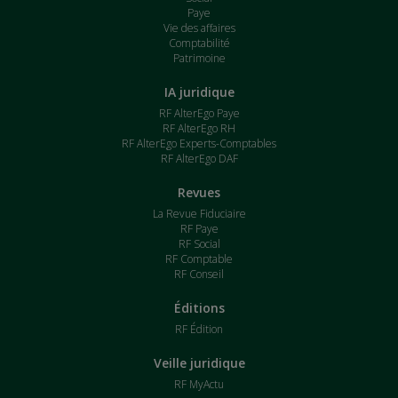
Paye
Vie des affaires
Comptabilité
Patrimoine
IA juridique
RF AlterEgo Paye
RF AlterEgo RH
RF AlterEgo Experts-Comptables
RF AlterEgo DAF
Revues
La Revue Fiduciaire
RF Paye
RF Social
RF Comptable
RF Conseil
Éditions
RF Édition
Veille juridique
RF MyActu