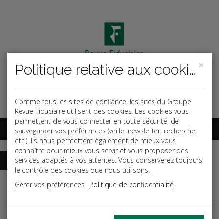
×
Politique relative aux cookies
Code ouvrage
OK
Espace abonnés
Comme tous les sites de confiance, les sites du Groupe
Revue Fiduciaire utilisent des cookies. Les cookies vous
permettent de vous connecter en toute sécurité, de
sauvegarder vos préférences (veille, newsletter, recherche,
etc.). Ils nous permettent également de mieux vous
connaître pour mieux vous servir et vous proposer des
services adaptés à vos attentes. Vous conserverez toujours
le contrôle des cookies que nous utilisons.
Accueil
Dictionnaires
Fiscal
Gérer vos préférences
Politique de confidentialité
Date de parution: Avril 2026