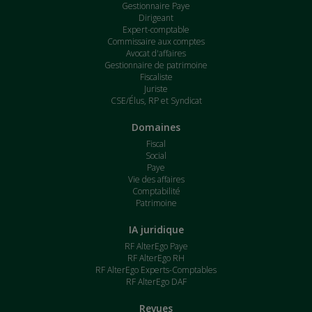
Gestionnaire Paye
Dirigeant
Expert-comptable
Commissaire aux comptes
Avocat d'affaires
Gestionnaire de patrimoine
Fiscaliste
Juriste
CSE/Élus, RP et Syndicat
Domaines
Fiscal
Social
Paye
Vie des affaires
Comptabilité
Patrimoine
IA juridique
RF AlterEgo Paye
RF AlterEgo RH
RF AlterEgo Experts-Comptables
RF AlterEgo DAF
Revues