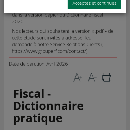
Avertissement
: Cette étude «
Acceptez et continuez
Amortissements fonciers
» ne figure pas
dans la version papier du Dictionnaire fiscal
2020.
Nos lecteurs qui souhaitent la version « .pdf » de
cette étude sont invités à adresser leur
demande à notre Service Relations Clients (
https://www.grouperf.com/contact/
)
Date de parution: Avril 2026
Fiscal -
Dictionnaire
pratique