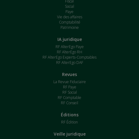
Fiscal
Social
Paye
Vie des affaires
Comptabilité
Patrimoine
IA juridique
RF AlterEgo Paye
RF AlterEgo RH
RF AlterEgo Experts-Comptables
RF AlterEgo DAF
Revues
La Revue Fiduciaire
RF Paye
RF Social
RF Comptable
RF Conseil
Éditions
RF Édition
Veille juridique