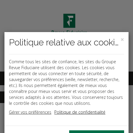
×
Politique relative aux cookies
Code ouvrage
OK
Espace abonnés
Comme tous les sites de confiance, les sites du Groupe
Revue Fiduciaire utilisent des cookies. Les cookies vous
permettent de vous connecter en toute sécurité, de
sauvegarder vos préférences (veille, newsletter, recherche,
etc.). Ils nous permettent également de mieux vous
connaître pour mieux vous servir et vous proposer des
services adaptés à vos attentes. Vous conserverez toujours
le contrôle des cookies que nous utilisons.
Accueil
Dictionnaires
Fiscal
Gérer vos préférences
Politique de confidentialité
Date de parution: Avril 2026
(mise à jour le