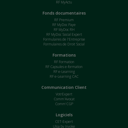
RF MyActu
Fonds documentaires
RF Premium
RF MyDoc Paye
RF MyDoc RH
RF MyDoc Social Expert
Formulaires de l'Entreprise
Formulaires de Droit Social
Formations
RF Formation
RF Capsules e-formation
RF e-Learning
RF e-Learning CAC
Communication Client
VotrExpert
Comm'Avocat
Comm'CGP
Logiciels
CET-Expert
Uloa by Invoke