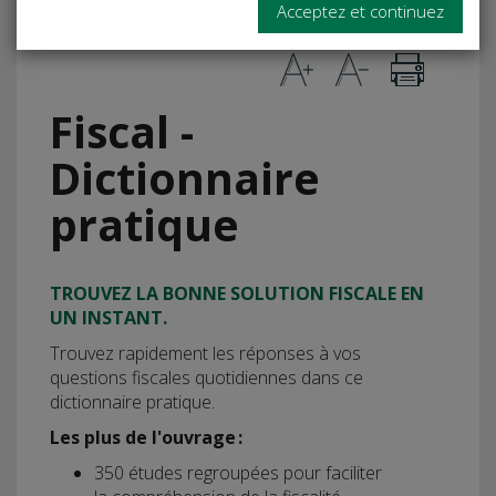
Acceptez et continuez
15/07/2026)
Fiscal -
Dictionnaire
pratique
TROUVEZ LA BONNE SOLUTION FISCALE EN
UN INSTANT.
Trouvez rapidement les réponses à vos
questions fiscales quotidiennes dans ce
dictionnaire pratique.
Les plus de l'ouvrage :
350 études regroupées pour faciliter