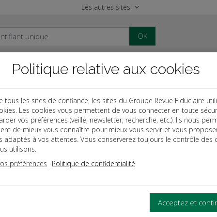
Les autres sites
OK
Politique relative aux cookies
al
Paye
Comptable
Patrimoine
ous les sites de confiance, les sites du Groupe Revue Fiduciaire util
okies. Les cookies vous permettent de vous connecter en toute sécur
ionnaires
Fiscal
rder vos préférences (veille, newsletter, recherche, etc.). Ils nous per
ent de mieux vous connaître pour mieux vous servir et vous propose
es adaptés à vos attentes. Vous conserverez toujours le contrôle des 
ion: Avril 2026
(mise à jour le 15/05/2026)
s utilisons.
vos préférences
Politique de confidentialité
al - Dictionnaire pratiq
Acceptez et cont