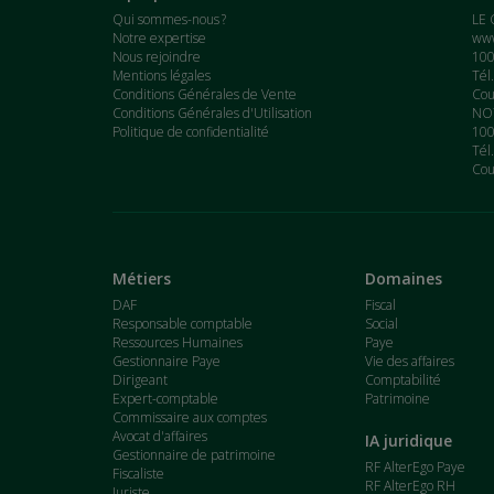
Qui sommes-nous ?
LE 
Notre expertise
www
Nous rejoindre
100
Mentions légales
Tél
Conditions Générales de Vente
Cou
Conditions Générales d'Utilisation
NOT
Politique de confidentialité
100
Tél
Cou
Métiers
Domaines
DAF
Fiscal
Responsable comptable
Social
Ressources Humaines
Paye
Gestionnaire Paye
Vie des affaires
Dirigeant
Comptabilité
Expert-comptable
Patrimoine
Commissaire aux comptes
Avocat d'affaires
IA juridique
Gestionnaire de patrimoine
RF AlterEgo Paye
Fiscaliste
RF AlterEgo RH
Juriste