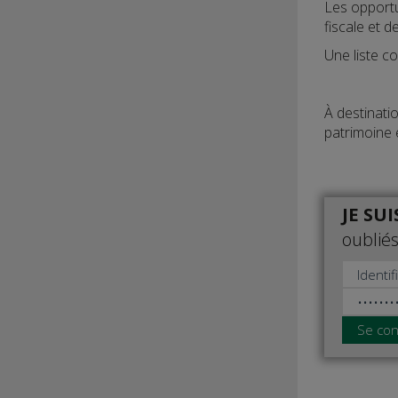
Les opportu
fiscale et d
Une liste c
À destinati
patrimoine 
JE SU
oubliés
Se con