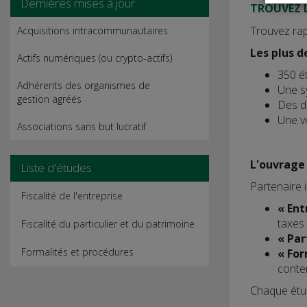
Dernières mises à jour
TROUVEZ 
Trouvez rap
Acquisitions intracommunautaires
Les plus d
Actifs numériques (ou crypto-actifs)
350 ét
Adhérents des organismes de
Une sy
gestion agréés
Des dé
Une ve
Associations sans but lucratif
L'ouvrage 
Liste d'études
Partenaire i
Fiscalité de l'entreprise
« Ent
taxes 
Fiscalité du particulier et du patrimoine
« Par
Formalités et procédures
« For
conten
Chaque étud