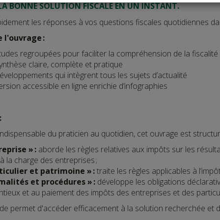
LA BONNE SOLUTION FISCALE EN UN INSTANT.
idement les réponses à vos questions fiscales quotidiennes dan
e l'ouvrage :
udes regroupées pour faciliter la compréhension de la fiscalité
nthèse claire, complète et pratique
veloppements qui intègrent tous les sujets d’actualité
rsion accessible en ligne enrichie d’infographies
:
ndispensable du praticien au quotidien, cet ouvrage est structur
reprise » :
aborde les règles relatives aux impôts sur les résult
à la charge des entreprises ;
ticulier et patrimoine » :
traite les règles applicables à l’imp
malités et procédures » :
développe les obligations déclarativ
tieux et au paiement des impôts des entreprises et des particul
e permet d'accéder efficacement à la solution recherchée et de