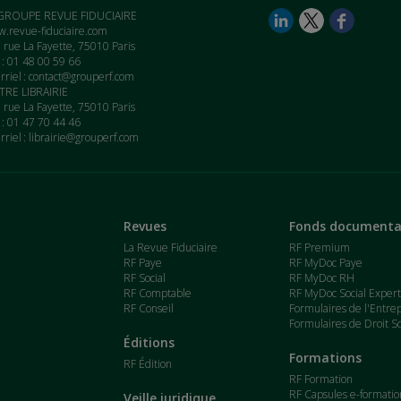
GROUPE REVUE FIDUCIAIRE
.revue-fiduciaire.com
 rue La Fayette, 75010 Paris
. : 01 48 00 59 66
rriel :
contact@grouperf.com
RE LIBRAIRIE
 rue La Fayette, 75010 Paris
. : 01 47 70 44 46
rriel :
librairie@grouperf.com
Revues
Fonds documenta
La Revue Fiduciaire
RF Premium
RF Paye
RF MyDoc Paye
RF Social
RF MyDoc RH
RF Comptable
RF MyDoc Social Exper
RF Conseil
Formulaires de l'Entre
Formulaires de Droit So
Éditions
Formations
RF Édition
RF Formation
RF Capsules e-formatio
Veille juridique