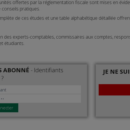
nités offertes par la réglementation fiscale sont mises en évide
e conseils pratiques.
omplète de ces études et une table alphabétique détaillée offren
on des experts-comptables, commissaires aux comptes, responsa
et étudiants.
IS ABONNÉ
-
Identifiants
JE NE SU
 ?
necter