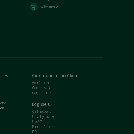
La boutique
ires
Communication Client
VotrExpert
Comm'Avocat
Comm'CGP
t
prise
Logiciels
cial
CET-Expert
Uloa by Invoke
UpIFC
Patrim'Expert
n
DR