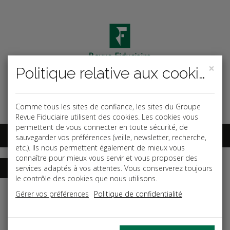
×
Politique relative aux cookies
Code ouvrage
OK
Espace abonnés
Comme tous les sites de confiance, les sites du Groupe
Revue Fiduciaire utilisent des cookies. Les cookies vous
permettent de vous connecter en toute sécurité, de
sauvegarder vos préférences (veille, newsletter, recherche,
etc.). Ils nous permettent également de mieux vous
connaître pour mieux vous servir et vous proposer des
services adaptés à vos attentes. Vous conserverez toujours
le contrôle des cookies que nous utilisons.
Accueil
Dictionnaires
Fiscal
Gérer vos préférences
Politique de confidentialité
Date de parution: Avril 2026