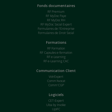
Fonds documentaires
RF Premium
RF MyDoc Paye
RF MyDoc RH
RF MyDoc Social Expert
Formulaires de l'Entreprise
Formulaires de Droit Social
Formations
RF Formation
RF Capsules e-formation
RF e-Learning
RF e-Learning CAC
Communication Client
VotrExpert
Comm'Avocat
Comm'CGP
Logiciels
CET-Expert
Uloa by Invoke
UpIFC