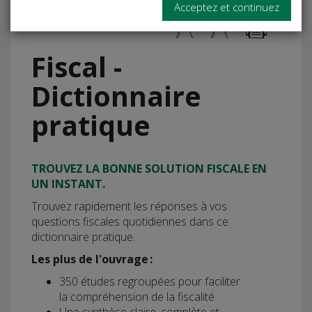
Acceptez et continuez
Fiscal -
Dictionnaire
pratique
TROUVEZ LA BONNE SOLUTION FISCALE EN
UN INSTANT.
Trouvez rapidement les réponses à vos
questions fiscales quotidiennes dans ce
dictionnaire pratique.
Les plus de l'ouvrage :
350 études regroupées pour faciliter
la compréhension de la fiscalité