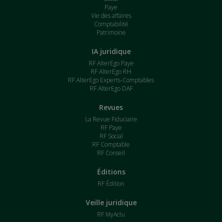
Paye
Vie des affaires
Comptabilité
Patrimoine
IA juridique
RF AlterEgo Paye
RF AlterEgo RH
RF AlterEgo Experts-Comptables
RF AlterEgo DAF
Revues
La Revue Fiduciaire
RF Paye
RF Social
RF Comptable
RF Conseil
Éditions
RF Édition
Veille juridique
RF MyActu