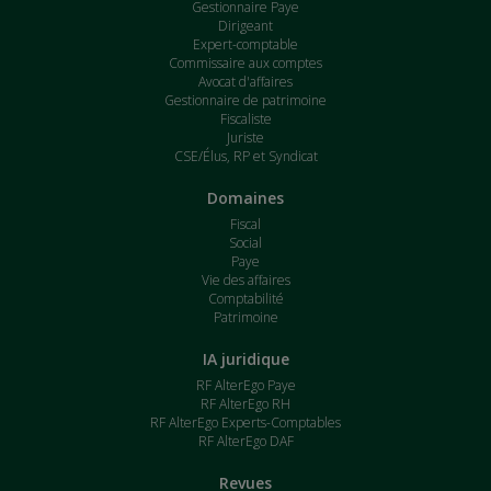
Gestionnaire Paye
Dirigeant
Expert-comptable
Commissaire aux comptes
Avocat d'affaires
Gestionnaire de patrimoine
Fiscaliste
Juriste
CSE/Élus, RP et Syndicat
Domaines
Fiscal
Social
Paye
Vie des affaires
Comptabilité
Patrimoine
IA juridique
RF AlterEgo Paye
RF AlterEgo RH
RF AlterEgo Experts-Comptables
RF AlterEgo DAF
Revues