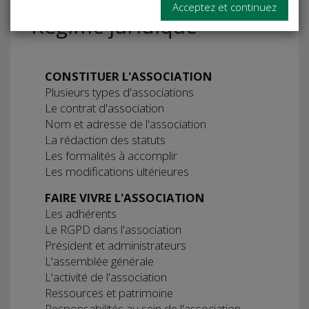
Acceptez et continuez
Régime juridique
CONSTITUER L'ASSOCIATION
Plusieurs types d'associations
Le contrat d'association
Nom et adresse de l'association
La rédaction des statuts
Les formalités à accomplir
Les modifications ultérieures
FAIRE VIVRE L'ASSOCIATION
Les adhérents
Le RGPD dans l'association
Président et administrateurs
L'assemblée générale
L'activité de l'association
Ressources et patrimoine
Responsabilités au sein de l'association