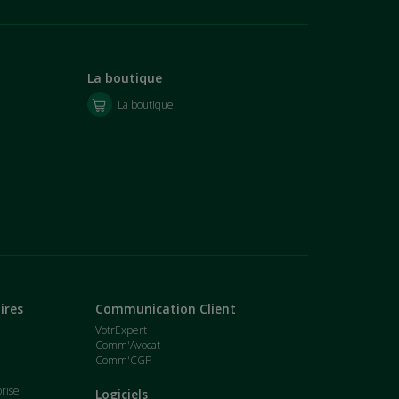
La boutique
La boutique
ires
Communication Client
VotrExpert
Comm'Avocat
Comm'CGP
t
prise
Logiciels