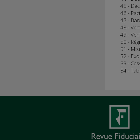
45 - Déc
46 - Pac
47 - Bar
48 - Vent
49 - Vent
50 - Rég
51 - Mise
52 - Exo
53 - Cess
54 - Tab