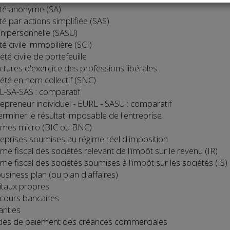
été anonyme (SA)
té par actions simplifiée (SAS)
unipersonnelle (SASU)
té civile immobilière (SCI)
été civile de portefeuille
uctures d'exercice des professions libérales
iété en nom collectif (SNC)
L-SA-SAS : comparatif
repreneur individuel - EURL - SASU : comparatif
erminer le résultat imposable de l'entreprise
imes micro (BIC ou BNC)
reprises soumises au régime réel d'imposition
me fiscal des sociétés relevant de l'impôt sur le revenu (IR)
ime fiscal des sociétés soumises à l'impôt sur les sociétés (IS)
usiness plan (ou plan d'affaires)
itaux propres
cours bancaires
anties
des de paiement des créances commerciales