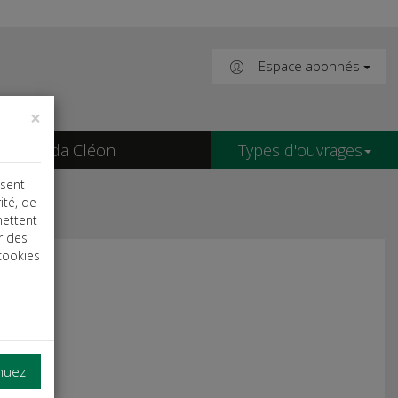
Espace abonnés
×
Agenda Cléon
Types d'ouvrages
isent
ité, de
mettent
r des
cookies
inuez