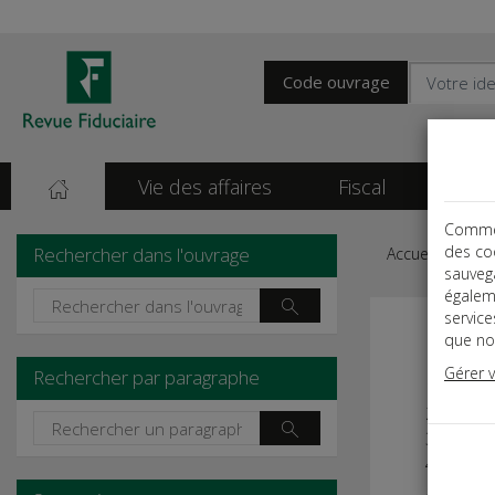
Code ouvrage
Vie des affaires
Fiscal
Soci
Comme t
des co
Rechercher dans l'ouvrage
Accueil
Gui
sauvega
égalem
servic
que nou
Gérer 
Rechercher par paragraphe
1 - L'ent
2 - Le co
3 - L'EIR
4 - SARL
5 - EURL