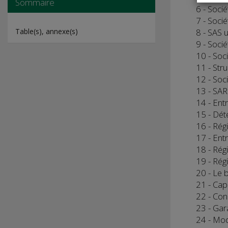
Sommaire
6 - Soci
7 - Socié
Table(s), annexe(s)
8 - SAS 
9 - Socié
10 - Soci
11 - Str
12 - Soc
13 - SAR
14 - Ent
15 - Dét
16 - Rég
17 - Ent
18 - Régi
19 - Rég
20 - Le b
21 - Cap
22 - Con
23 - Gar
24 - Mo