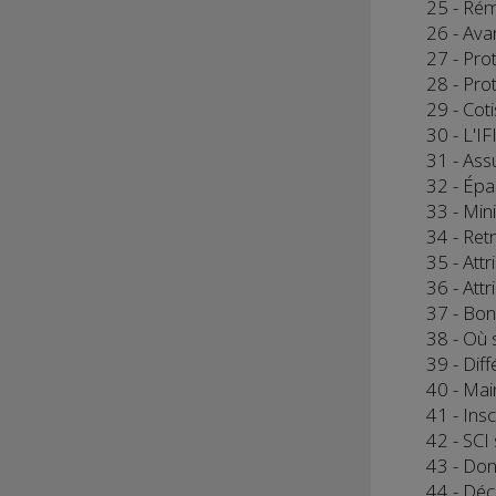
25 - Rém
26 - Ava
27 - Pro
28 - Prot
29 - Coti
30 - L'IF
31 - Ass
32 - Épa
33 - Min
34 - Ret
35 - Attr
36 - Att
37 - Bon
38 - Où s
39 - Dif
40 - Mai
41 - Insc
42 - SCI
43 - Don
44 - Déc