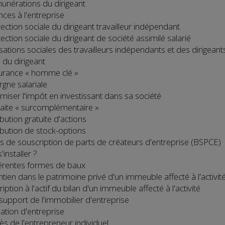
unérations du dirigeant
nces à l'entreprise
tection sociale du dirigeant travailleur indépendant
ection sociale du dirigeant de société assimilé salarié
sations sociales des travailleurs indépendants et des dirigeants
I du dirigeant
urance « homme clé »
rgne salariale
imiser l'impôt en investissant dans sa société
raite « surcomplémentaire »
ibution gratuite d'actions
ribution de stock-options
s de souscription de parts de créateurs d'entreprise (BSPCE)
'installer ?
férentes formes de baux
ntien dans le patrimoine privé d'un immeuble affecté à l'activit
ription à l'actif du bilan d'un immeuble affecté à l'activité
 support de l'immobilier d'entreprise
ation d'entreprise
ès de l'entrepreneur individuel