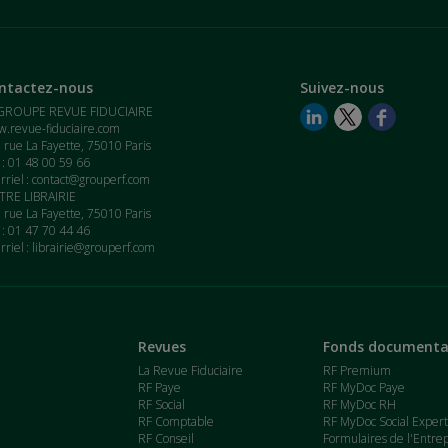
ntactez-nous
Suivez-nous
GROUPE REVUE FIDUCIAIRE
.revue-fiduciaire.com
 rue La Fayette, 75010 Paris
. : 01 48 00 59 66
rriel :
contact@grouperf.com
RE LIBRAIRIE
 rue La Fayette, 75010 Paris
. : 01 47 70 44 46
rriel :
librairie@grouperf.com
Revues
Fonds documenta
La Revue Fiduciaire
RF Premium
RF Paye
RF MyDoc Paye
RF Social
RF MyDoc RH
RF Comptable
RF MyDoc Social Exper
RF Conseil
Formulaires de l'Entre