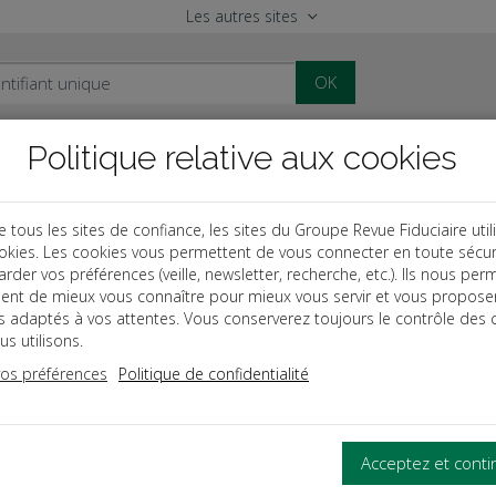
Les autres sites
OK
Politique relative aux cookies
al
Paye
Comptable
Patrimoine
ous les sites de confiance, les sites du Groupe Revue Fiduciaire util
okies. Les cookies vous permettent de vous connecter en toute sécur
des
Essentiel patrimoine professionnel
rder vos préférences (veille, newsletter, recherche, etc.). Ils nous per
ent de mieux vous connaître pour mieux vous servir et vous propose
es adaptés à vos attentes. Vous conserverez toujours le contrôle des 
s utilisons.
vos préférences
Politique de confidentialité
reprise individuelle (EI)
njoint de l'entrepreneur individuel
L
Acceptez et cont