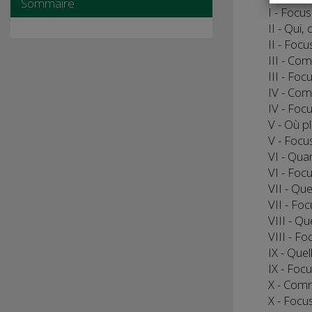
Sommaire
I - Focu
II - Qui
II - Focu
III - Co
III - Fo
IV - Com
IV - Focu
V - Où p
V - Focus
VI - Qua
VI - Foc
VII - Que
VII - Foc
VIII - Qu
VIII - F
IX - Que
IX - Focu
X - Com
X - Focus