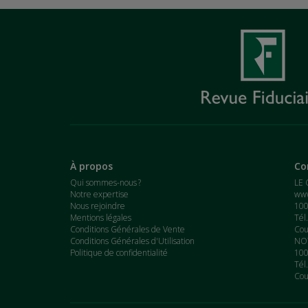
À propos
Co
Qui sommes-nous ?
LE 
Notre expertise
www
Nous rejoindre
100
Mentions légales
Tél
Conditions Générales de Vente
Cou
Conditions Générales d'Utilisation
NOT
Politique de confidentialité
100
Tél
Cou