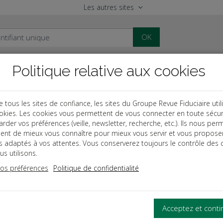
Les autres sites
OK
Politique relative aux cookies
al
Paye
Comptable
Patrimoine
ous les sites de confiance, les sites du Groupe Revue Fiduciaire util
okies. Les cookies vous permettent de vous connecter en toute sécur
des
L'épargne salariale dans une petite entreprise
rder vos préférences (veille, newsletter, recherche, etc.). Ils nous per
ent de mieux vous connaître pour mieux vous servir et vous propose
es adaptés à vos attentes. Vous conserverez toujours le contrôle des 
s utilisons.
vos préférences
Politique de confidentialité
GNE SALARIALE DANS UNE PETITE ENTREPRISE
tion
tion - Focus
Acceptez et cont
les conditions pour mettre en place un PEE-PERCOL ?