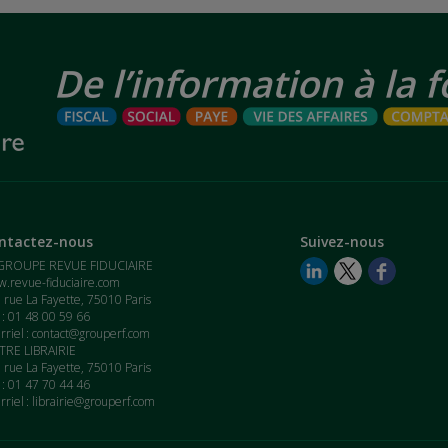
ntactez-nous
Suivez-nous
GROUPE REVUE FIDUCIAIRE
.revue-fiduciaire.com
 rue La Fayette, 75010 Paris
. : 01 48 00 59 66
rriel :
contact@grouperf.com
RE LIBRAIRIE
 rue La Fayette, 75010 Paris
. : 01 47 70 44 46
rriel :
librairie@grouperf.com