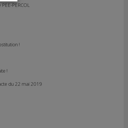
e le PEE-PERCOL
titution !
te !
 Pacte du 22 mai 2019