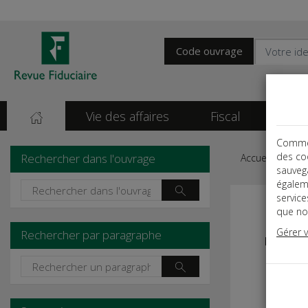
Code ouvrage
Vie des affaires
Fiscal
Soci
Comme t
des co
Rechercher dans l'ouvrage
Accueil
Gui
sauvega
égalem
servic
que nou
Gérer 
Rechercher par paragraphe
L'ÉPAR
Préface
Introduc
Introduc
I - Quel