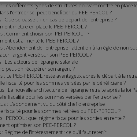
s : Les différents types de structures pouvant mettre en plac
, dans l'entreprise, peut bénéficier du PEE-PERCOL ?
s : Que se passe-t-il en cas de départ de l'entreprise ?
mment mettre en place le PEE-PERCOL ?
cus : Comment choisir son PEI-PERCOL-I ?
ment est alimenté le PEE-PERCOL ?
s : Abondement de l'entreprise : attention à la règle de non-subs
lacer l'argent versé sur son PEE-PERCOL ?
 : Les acteurs de l'épargne salariale
nd peut-on récupérer son argent ?
us : Le PEE-PERCOL reste avantageux après le départ à la retrai
lle fiscalité pour les sommes versées par le bénéficiaire ?
us : La nouvelle architecture de l'épargne retraite après la loi
elle fiscalité pour les sommes versées par l'entreprise ?
ocus : L'abondement vu du côté chef d'entreprise
lle fiscalité pour les sommes retirées du PEE-PERCOL ?
s : PERCOL : quel régime fiscal pour les sorties en rente ?
ment optimiser son PEE-PERCOL ?
 : Régime de l'intéressement : ce qu'il faut retenir