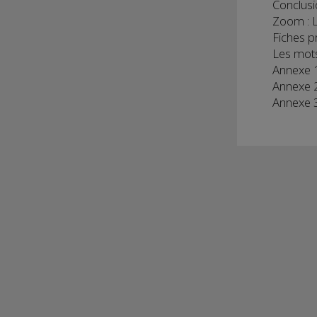
Conclusi
Zoom : Le
Fiches p
Les mots
Annexe 1
Annexe 2
Annexe 3