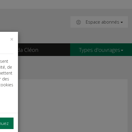
Espace abonnés
×
Agenda Cléon
Types d'ouvrages
isent
ité, de
mettent
r des
cookies
inuez