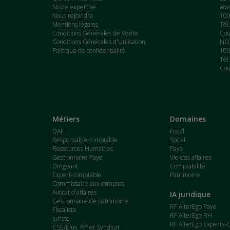
Notre expertise
www
Nous rejoindre
100
Mentions légales
Tél
Conditions Générales de Vente
Cou
Conditions Générales d'Utilisation
NOT
Politique de confidentialité
100
Tél
Cou
Métiers
Domaines
DAF
Fiscal
Responsable comptable
Social
Ressources Humaines
Paye
Gestionnaire Paye
Vie des affaires
Dirigeant
Comptabilité
Expert-comptable
Patrimoine
Commissaire aux comptes
Avocat d'affaires
IA juridique
Gestionnaire de patrimoine
RF AlterEgo Paye
Fiscaliste
RF AlterEgo RH
Juriste
RF AlterEgo Experts-
CSE/Élus, RP et Syndicat