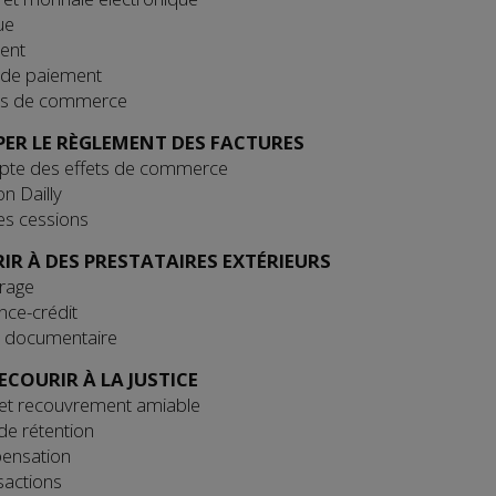
ue
ent
 de paiement
ets de commerce
PER LE RÈGLEMENT DES FACTURES
pte des effets de commerce
n Dailly
es cessions
IR À DES PRESTATAIRES EXTÉRIEURS
urage
nce-crédit
t documentaire
ECOURIR À LA JUSTICE
et recouvrement amiable
 de rétention
ensation
sactions