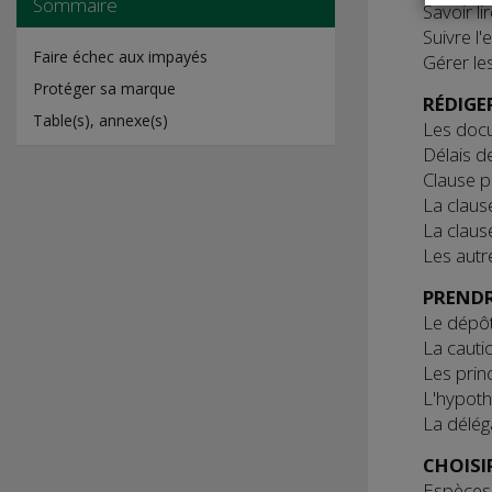
Sommaire
Savoir li
Suivre l'
Faire échec aux impayés
Gérer les
Protéger sa marque
RÉDIG
Table(s), annexe(s)
Les doc
Délais d
Clause p
La claus
La claus
Les autre
PRENDR
Le dépôt
La cauti
Les prin
L'hypot
La délég
CHOISI
Espèces 