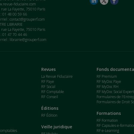
.revue-fiduciaire.com
 rue La Fayette, 75010 Paris
. : 01 48 00 59 66
rriel :
contact@grouperf.com
RE LIBRAIRIE
 rue La Fayette, 75010 Paris
. : 01 47 70 44 46
rriel :
librairie@grouperf.com
Revues
Fonds documenta
La Revue Fiduciaire
RF Premium
RF Paye
RF MyDoc Paye
RF Social
RF MyDoc RH
RF Comptable
RF MyDoc Social Exper
RF Conseil
Formulaires de l'Entre
Formulaires de Droit So
Éditions
Formations
RF Édition
RF Formation
RF Capsules e-formatio
Veille juridique
Comptables
RF e-Learning
RF MyActu