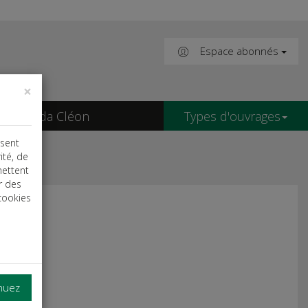
Espace abonnés
×
Agenda Cléon
Types d'ouvrages
isent
ité, de
mettent
r des
cookies
inuez