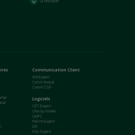
La boutique
ires
Communication Client
VotrExpert
Comm'Avocat
Comm'CGP
t
prise
Logiciels
cial
CET-Expert
Uloa by Invoke
UpIFC
Patrim'Expert
n
DR
Fidu-Expert