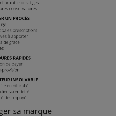
t amiable des litiges
ures conservatoires
R UN PROCÈS
juge
cipales prescriptions
ves à apporter
is de grâce
ies
URES RAPIDES
tion de payer
é-provision
ITEUR INSOLVABLE
ise en difficulté
culier surendetté
lité des impayés
ger sa marque