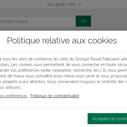
Les autres sites
OK
Politique relative aux cookies
al
Paye
Comptable
Patrimoine
ous les sites de confiance, les sites du Groupe Revue Fiduciaire util
okies. Les cookies vous permettent de vous connecter en toute sécur
des
Faire échec aux impayés - Protéger sa marque
rder vos préférences (veille, newsletter, recherche, etc.). Ils nous per
ent de mieux vous connaître pour mieux vous servir et vous propose
es adaptés à vos attentes. Vous conserverez toujours le contrôle des 
s utilisons.
 échec aux impayés
vos préférences
Politique de confidentialité
TION DU RISQUE CLIENT
Acceptez et cont
gner sur ses clients