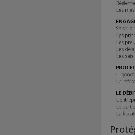
Règlemen
Les mes
ENGAGE
Saisir le 
Les prin
Les preu
Les déla
Les sais
PROCÉD
L'injonc
Le référ
LE DÉB
L'entrepr
Le parti
La fisca
Proté