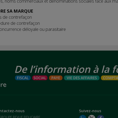
es, noms commerciaux et dénominations sociales face aux m
RE SA MARQUE
s de contrefaçon
édure de contrefaçon
concurrence déloyale ou parasitaire
ntactez-nous
Suivez-nous
GROUPE REVUE FIDUCIAIRE