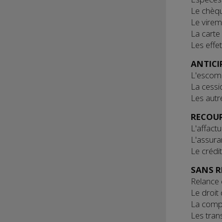
Le chèq
Le virem
La carte
Les eff
ANTICI
L'escom
La cessio
Les autr
RECOUR
L'affact
L'assura
Le crédi
SANS R
Relance 
Le droit
La comp
Les tran