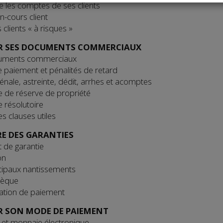
re les comptes de ses clients
en-cours client
 clients « à risques »
ER SES DOCUMENTS COMMERCIAUX
uments commerciaux
e paiement et pénalités de retard
énale, astreinte, dédit, arrhes et acomptes
e de réserve de propriété
e résolutoire
s clauses utiles
E DES GARANTIES
 de garantie
on
cipaux nantissements
hèque
ation de paiement
R SON MODE DE PAIEMENT
et monnaie électronique