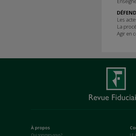
Enseign
DÉFEND
Les acte
La proc
Agir en 
À propos
Co
Qui sommes-nous ?
LE 