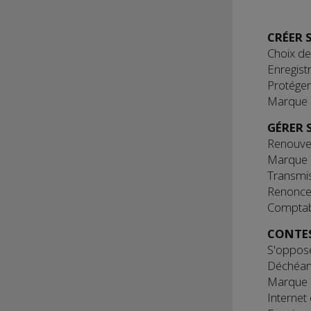
CRÉER 
Choix de
Enregist
Protéger
Marque c
GÉRER 
Renouvel
Marque 
Transmis
Renonce
Comptabi
CONTE
S'oppose
Déchéan
Marque n
Internet