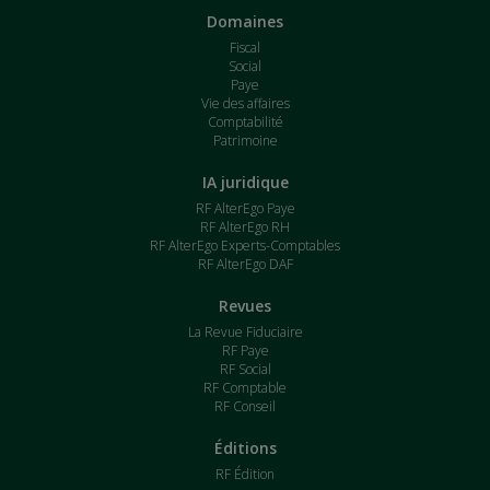
Domaines
Fiscal
Social
Paye
Vie des affaires
Comptabilité
Patrimoine
IA juridique
RF AlterEgo Paye
RF AlterEgo RH
RF AlterEgo Experts-Comptables
RF AlterEgo DAF
Revues
La Revue Fiduciaire
RF Paye
RF Social
RF Comptable
RF Conseil
Éditions
RF Édition