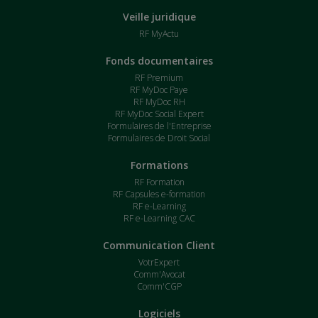
Veille juridique
RF MyActu
Fonds documentaires
RF Premium
RF MyDoc Paye
RF MyDoc RH
RF MyDoc Social Expert
Formulaires de l'Entreprise
Formulaires de Droit Social
Formations
RF Formation
RF Capsules e-formation
RF e-Learning
RF e-Learning CAC
Communication Client
VotrExpert
Comm'Avocat
Comm'CGP
Logiciels