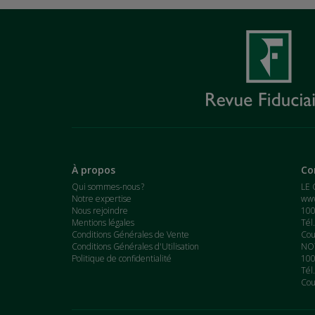
À propos
Co
Qui sommes-nous ?
LE 
Notre expertise
www
Nous rejoindre
100
Mentions légales
Tél
Conditions Générales de Vente
Cou
Conditions Générales d'Utilisation
NOT
Politique de confidentialité
100
Tél
Cou