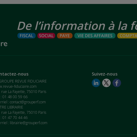
ntactez-nous
Suivez-nous
GROUPE REVUE FIDUCIAIRE
.revue-fiduciaire.com
 rue La Fayette, 75010 Paris
. : 01 48 00 59 66
rriel :
contact@grouperf.com
RE LIBRAIRIE
 rue La Fayette, 75010 Paris
. : 01 47 70 44 46
rriel :
librairie@grouperf.com