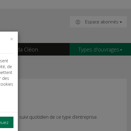
Espace abonnés
×
Agenda Cléon
Types d'ouvrages
isent
ité, de
mettent
r des
cookies
RL et un suivi quotidien de ce type d’entreprise.
inuez