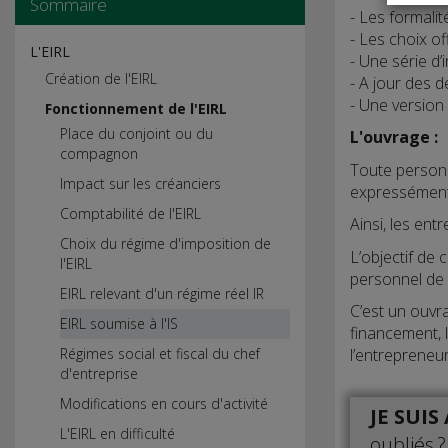
Sommaire
- Les formali
- Les choix off
L'EIRL
- Une série d’
Création de l'EIRL
- A jour des 
- Une version 
Fonctionnement de l'EIRL
Place du conjoint ou du
L'ouvrage :
compagnon
Toute personne
Impact sur les créanciers
expressément
Comptabilité de l'EIRL
Ainsi, les ent
Choix du régime d'imposition de
L’objectif de 
l'EIRL
personnel de l
EIRL relevant d'un régime réel IR
C’est un ouvra
EIRL soumise à l'IS
financement, l
Régimes social et fiscal du chef
l’entrepreneur
d'entreprise
Modifications en cours d'activité
JE SUI
L'EIRL en difficulté
oubliés ?