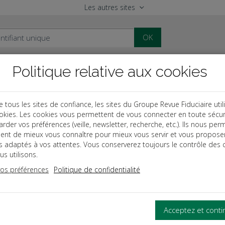
Les autres sites
OK
Politique relative aux cookies
al
Paye
Comptable
Patrimoine
ous les sites de confiance, les sites du Groupe Revue Fiduciaire util
okies. Les cookies vous permettent de vous connecter en toute sécur
des
EIRL
rder vos préférences (veille, newsletter, recherche, etc.). Ils nous per
ent de mieux vous connaître pour mieux vous servir et vous propose
mento de l'EIRL
es adaptés à vos attentes. Vous conserverez toujours le contrôle des 
s utilisons.
vos préférences
Politique de confidentialité
ILLEUR PARTI DU STATUT DE L'EIRL
tion a pour objectif de permettre un choix éclairé du statut d’EI
Acceptez et cont
l'ouvrage :