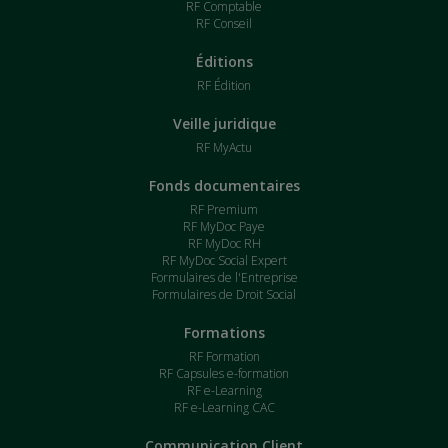
RF Comptable
RF Conseil
Éditions
RF Édition
Veille juridique
RF MyActu
Fonds documentaires
RF Premium
RF MyDoc Paye
RF MyDoc RH
RF MyDoc Social Expert
Formulaires de l'Entreprise
Formulaires de Droit Social
Formations
RF Formation
RF Capsules e-formation
RF e-Learning
RF e-Learning CAC
Communication Client