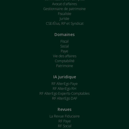
Avocat d'affaires
Gestionnaire de patrimoine
Fiscaliste
Juriste
CSE/Élus, RP et Syndicat
Domaines
Fiscal
Social
Paye
Vie des affaires
Comptabilité
Patrimoine
IA juridique
RF AlterEgo Paye
RF AlterEgo RH
RF AlterEgo Experts-Comptables
RF AlterEgo DAF
Revues
La Revue Fiduciaire
RF Paye
RF Social