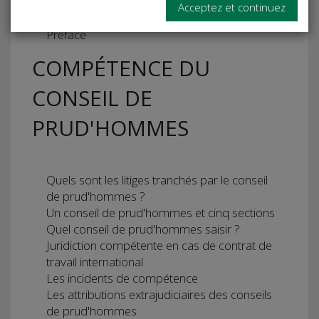
Acceptez et continuez
Préface
COMPÉTENCE DU
CONSEIL DE
PRUD'HOMMES
Quels sont les litiges tranchés par le conseil
de prud'hommes ?
Un conseil de prud'hommes et cinq sections
Quel conseil de prud'hommes saisir ?
Juridiction compétente en cas de contrat de
travail international
Les incidents de compétence
Les attributions extrajudiciaires des conseils
de prud'hommes