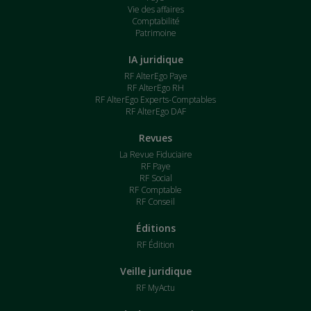
Vie des affaires
Comptabilité
Patrimoine
IA juridique
RF AlterEgo Paye
RF AlterEgo RH
RF AlterEgo Experts-Comptables
RF AlterEgo DAF
Revues
La Revue Fiduciaire
RF Paye
RF Social
RF Comptable
RF Conseil
Éditions
RF Édition
Veille juridique
RF MyActu