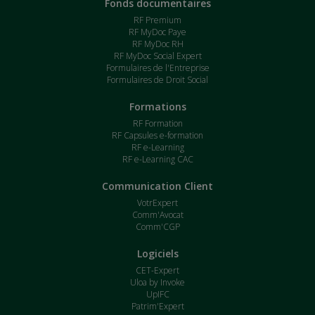
Fonds documentaires
RF Premium
RF MyDoc Paye
RF MyDoc RH
RF MyDoc Social Expert
Formulaires de l'Entreprise
Formulaires de Droit Social
Formations
RF Formation
RF Capsules e-formation
RF e-Learning
RF e-Learning CAC
Communication Client
VotrExpert
Comm'Avocat
Comm'CGP
Logiciels
CET-Expert
Uloa by Invoke
UpIFC
Patrim'Expert