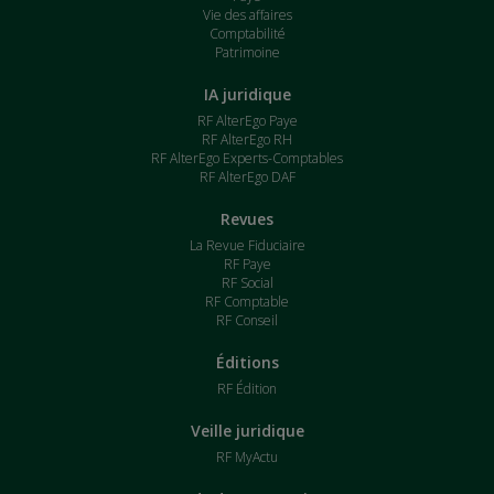
Vie des affaires
Comptabilité
Patrimoine
IA juridique
RF AlterEgo Paye
RF AlterEgo RH
RF AlterEgo Experts-Comptables
RF AlterEgo DAF
Revues
La Revue Fiduciaire
RF Paye
RF Social
RF Comptable
RF Conseil
Éditions
RF Édition
Veille juridique
RF MyActu