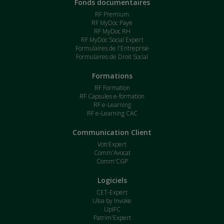
Fonds documentaires
RF Premium
RF MyDoc Paye
RF MyDoc RH
RF MyDoc Social Expert
Formulaires de l'Entreprise
Formulaires de Droit Social
Formations
RF Formation
RF Capsules e-formation
RF e-Learning
RF e-Learning CAC
Communication Client
VotrExpert
Comm'Avocat
Comm'CGP
Logiciels
CET-Expert
Uloa by Invoke
UpIFC
Patrim'Expert