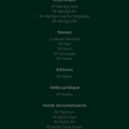
RF AlterEgo Paye
RF AlterEgo RH
RF AlterEgo Experts-Comptables
RF AlterEgo DAF
Revues
La Revue Fiduciaire
RF Paye
RF Social
RF Comptable
RF Conseil
Éditions
RF Édition
Veille juridique
RF MyActu
Fonds documentaires
RF Premium
RF MyDoc Paye
RF MyDoc RH
RF MyDoc Social Expert