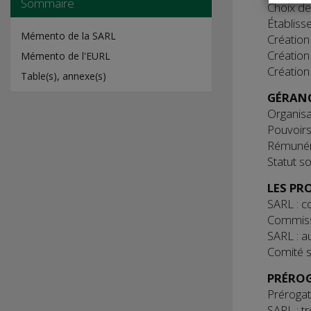
Sommaire
Choix de
Établiss
Mémento de la SARL
Création
Création 
Mémento de l'EURL
Création
Table(s), annexe(s)
GÉRAN
Organisa
Pouvoirs
Rémunéra
Statut s
LES PR
SARL : c
Commiss
SARL : a
Comité s
PRÉROG
Prérogat
SARL : t