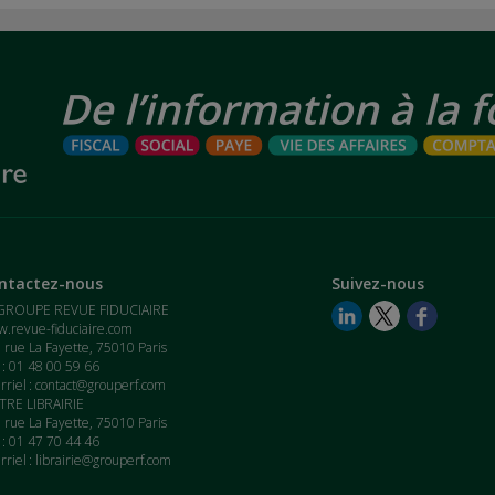
ntactez-nous
Suivez-nous
GROUPE REVUE FIDUCIAIRE
.revue-fiduciaire.com
 rue La Fayette, 75010 Paris
. : 01 48 00 59 66
rriel :
contact@grouperf.com
RE LIBRAIRIE
 rue La Fayette, 75010 Paris
. : 01 47 70 44 46
rriel :
librairie@grouperf.com