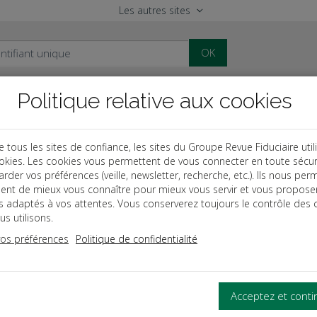
Les autres sites
OK
Politique relative aux cookies
al
Paye
Comptable
Patrimoine
ous les sites de confiance, les sites du Groupe Revue Fiduciaire util
okies. Les cookies vous permettent de vous connecter en toute sécur
des
Le mémento de la SARL et de l’EURL
rder vos préférences (veille, newsletter, recherche, etc.). Ils nous per
ent de mieux vous connaître pour mieux vous servir et vous propose
es adaptés à vos attentes. Vous conserverez toujours le contrôle des 
s utilisons.
to de la SARL
vos préférences
Politique de confidentialité
TUTION D'UNE SARL
Acceptez et cont
 créer une SARL ?