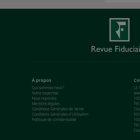
À propos
Co
Qui sommes-nous ?
LE 
Notre expertise
www
Nous rejoindre
100
Mentions légales
Tél
Conditions Générales de Vente
Cou
Conditions Générales d'Utilisation
NOT
Politique de confidentialité
100
Tél
Cou