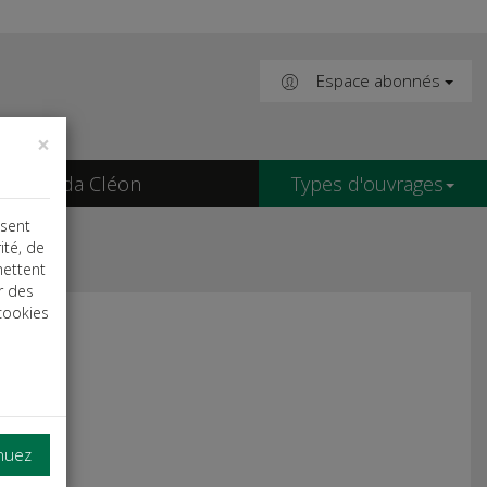
Espace abonnés
×
Agenda Cléon
Types d'ouvrages
isent
ité, de
mettent
r des
cookies
inuez