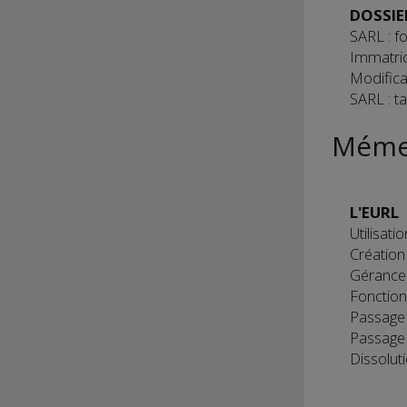
DOSSIE
SARL : f
Immatric
Modifica
SARL : t
Mémen
L'EURL
Utilisati
Création
Gérance
Fonctio
Passage
Passage
Dissolut