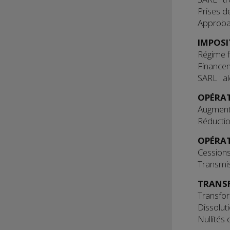
Prises d
Approba
IMPOSI
Régime f
Finance
SARL : al
OPÉRAT
Augmenta
Réductio
OPÉRAT
Cessions
Transmis
TRANSF
Transfor
Dissolut
Nullités