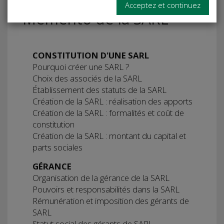
Acceptez et continuez
Mémento de la SARL
CONSTITUTION D'UNE SARL
Pourquoi créer une SARL ?
Choix des associés de la SARL
Établissement des statuts de la SARL
Création de la SARL : réalisation des apports
Création de la SARL : formalités et coût de
constitution
Création de la SARL : montant du capital et
parts sociales
GÉRANCE
Organisation de la gérance de la SARL
Pouvoirs et responsabilités dans la SARL
Rémunération et imposition des gérants de
SARL
Statut social des gérants de SARL