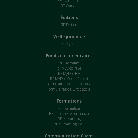
RF Comptable
RF Conseil
Éditions
RF Édition
Veille juridique
RF MyActu
Fonds documentaires
RF Premium
RF MyDoc Paye
RF MyDoc RH
RF MyDoc Social Expert
Formulaires de l'Entreprise
Formulaires de Droit Social
Formations
RF Formation
RF Capsules e-formation
RF e-Learning
RF e-Learning CAC
Communication Client