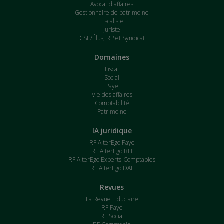
Avocat d'affaires
Gestionnaire de patrimoine
Fiscaliste
Juriste
CSE/Élus, RP et Syndicat
Domaines
Fiscal
Social
Paye
Vie des affaires
Comptabilité
Patrimoine
IA juridique
RF AlterEgo Paye
RF AlterEgo RH
RF AlterEgo Experts-Comptables
RF AlterEgo DAF
Revues
La Revue Fiduciaire
RF Paye
RF Social