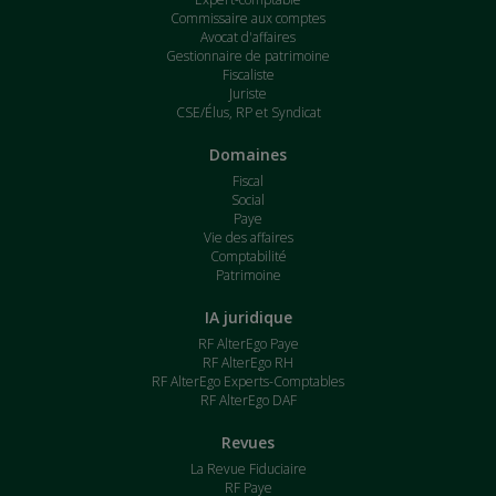
Commissaire aux comptes
Avocat d'affaires
Gestionnaire de patrimoine
Fiscaliste
Juriste
CSE/Élus, RP et Syndicat
Domaines
Fiscal
Social
Paye
Vie des affaires
Comptabilité
Patrimoine
IA juridique
RF AlterEgo Paye
RF AlterEgo RH
RF AlterEgo Experts-Comptables
RF AlterEgo DAF
Revues
La Revue Fiduciaire
RF Paye