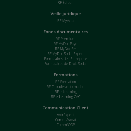
RF Édition
Veille juridique
RF MyActu
Fonds documentaires
RF Premium
RF MyDoc Paye
RF MyDoc RH
RF MyDoc Social Expert
Formulaires de l'Entreprise
Formulaires de Droit Social
Formations
RF Formation
RF Capsules e-formation
RF e-Learning
RF e-Learning CAC
Communication Client
VotrExpert
Comm'Avocat
Comm'CGP