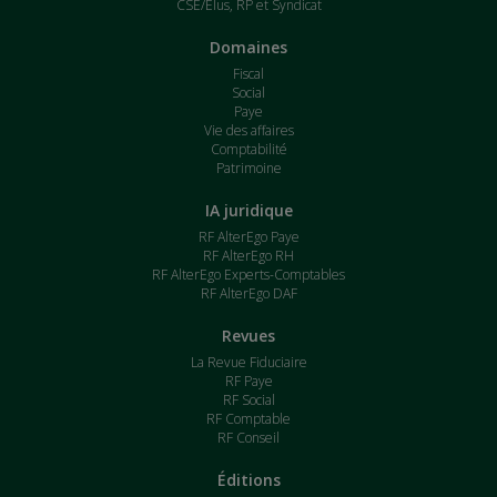
CSE/Élus, RP et Syndicat
Domaines
Fiscal
Social
Paye
Vie des affaires
Comptabilité
Patrimoine
IA juridique
RF AlterEgo Paye
RF AlterEgo RH
RF AlterEgo Experts-Comptables
RF AlterEgo DAF
Revues
La Revue Fiduciaire
RF Paye
RF Social
RF Comptable
RF Conseil
Éditions