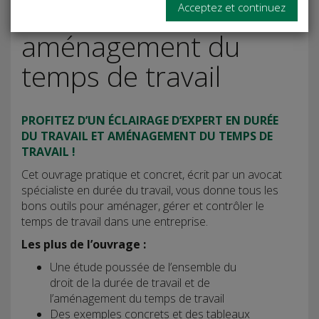
Durée et
Acceptez et continuez
aménagement du
temps de travail
PROFITEZ D’UN ÉCLAIRAGE D’EXPERT EN DURÉE
DU TRAVAIL ET AMÉNAGEMENT DU TEMPS DE
TRAVAIL !
Cet ouvrage pratique et concret, écrit par un avocat
spécialiste en durée du travail, vous donne tous les
bons outils pour aménager, gérer et contrôler le
temps de travail dans une entreprise.
Les plus de l’ouvrage :
Une étude poussée de l’ensemble du
droit de la durée de travail et de
l’aménagement du temps de travail
Des exemples concrets et des tableaux