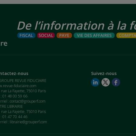
ntactez-nous
Suivez-nous
GROUPE REVUE FIDUCIAIRE
.revue-fiduciaire.com
 rue La Fayette, 75010 Paris
. : 01 48 00 59 66
rriel :
contact@grouperf.com
RE LIBRAIRIE
 rue La Fayette, 75010 Paris
. : 01 47 70 44 46
rriel :
librairie@grouperf.com