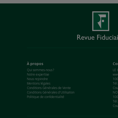
À propos
Co
Qui sommes-nous ?
LE 
Notre expertise
www
Nous rejoindre
100
Mentions légales
Tél
Conditions Générales de Vente
Cou
Conditions Générales d'Utilisation
NOT
Politique de confidentialité
100
Tél
Cou