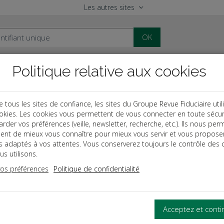
Les autres sites
OK
Politique relative aux cookies
al
Paye
Comptable
Patrimoine
ous les sites de confiance, les sites du Groupe Revue Fiduciaire util
okies. Les cookies vous permettent de vous connecter en toute sécur
des
Durée et aménagement du temps de travail
rder vos préférences (veille, newsletter, recherche, etc.). Ils nous per
ent de mieux vous connaître pour mieux vous servir et vous propose
es adaptés à vos attentes. Vous conserverez toujours le contrôle des 
s utilisons.
ES MAXIMALES DU TRAVAIL ET 
vos préférences
Politique de confidentialité
aximales du travail
Acceptez et cont
 repos obligatoires