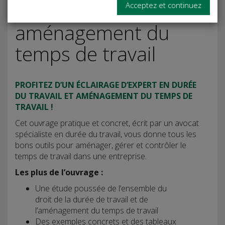
Durée et
Acceptez et continuez
aménagement du
temps de travail
PROFITEZ D’UN ÉCLAIRAGE D’EXPERT EN DURÉE
DU TRAVAIL ET AMÉNAGEMENT DU TEMPS DE
TRAVAIL !
Cet ouvrage pratique et concret, écrit par un avocat
spécialiste en durée du travail, vous donne tous les
bons outils pour aménager, gérer et contrôler le
temps de travail dans une entreprise.
Les plus de l’ouvrage :
Une étude poussée de l’ensemble du
droit de la durée de travail et de
l’aménagement du temps de travail
Des exemples concrets et des tableaux