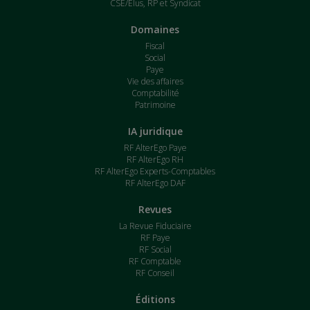
CSE/Élus, RP et Syndicat
Domaines
Fiscal
Social
Paye
Vie des affaires
Comptabilité
Patrimoine
IA juridique
RF AlterEgo Paye
RF AlterEgo RH
RF AlterEgo Experts-Comptables
RF AlterEgo DAF
Revues
La Revue Fiduciaire
RF Paye
RF Social
RF Comptable
RF Conseil
Éditions