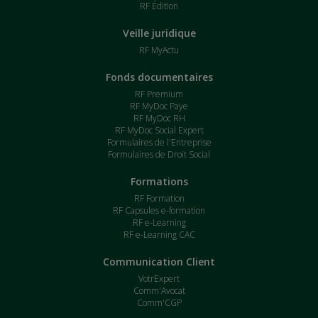
RF Édition
Veille juridique
RF MyActu
Fonds documentaires
RF Premium
RF MyDoc Paye
RF MyDoc RH
RF MyDoc Social Expert
Formulaires de l'Entreprise
Formulaires de Droit Social
Formations
RF Formation
RF Capsules e-formation
RF e-Learning
RF e-Learning CAC
Communication Client
VotrExpert
Comm'Avocat
Comm'CGP