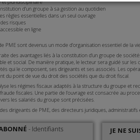
 et pluridisciplinaire
nstitution d'un groupe à sa gestion au quotidien
es règles essentielles dans un seul ouvrage
 des risques
accessible en ligne
e PME sont devenus un mode d’organisation essentiel de la vi
aite des avantages liés à la constitution d’un groupe de sociétés
ble et social. De manière pratique, le lecteur sera guidé sur le
étés qui le composent, ses dirigeants et ses associés. Les opér
tant du point de vue du droit des sociétés que du droit fiscal.
lyse les régimes fiscaux adaptés à la structure du groupe et r
a fraude fiscales. Une partie de l’ouvrage est consacrée au proc
nvers les salariés du groupe sont précisées.
des dirigeants de PME, des directeurs juridiques, administratifs 
S ABONNÉ
-
Identifiants
JE NE SU