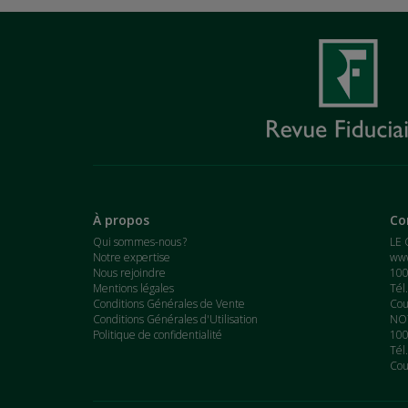
À propos
Co
Qui sommes-nous ?
LE 
Notre expertise
www
Nous rejoindre
100
Mentions légales
Tél
Conditions Générales de Vente
Cou
Conditions Générales d'Utilisation
NOT
Politique de confidentialité
100
Tél
Cou