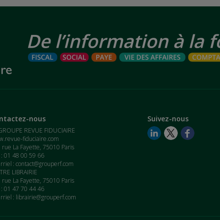
ntactez-nous
Suivez-nous
GROUPE REVUE FIDUCIAIRE
.revue-fiduciaire.com
 rue La Fayette, 75010 Paris
. : 01 48 00 59 66
rriel :
contact@grouperf.com
RE LIBRAIRIE
 rue La Fayette, 75010 Paris
. : 01 47 70 44 46
rriel :
librairie@grouperf.com