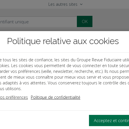
Les autres sites
OK
Politique relative aux cookies
al
Paye
Comptable
Patrimoine
ous les sites de confiance, les sites du Groupe Revue Fiduciaire util
okies. Les cookies vous permettent de vous connecter en toute sécur
des
Groupes de PME
rder vos préférences (veille, newsletter, recherche, etc.). Ils nous per
ent de mieux vous connaître pour mieux vous servir et vous propose
nt s’organise un groupe
es adaptés à vos attentes. Vous conserverez toujours le contrôle des 
s utilisons.
vos préférences
Politique de confidentialité
E TRAITE DES AVANTAGES LIÉS À LA CONSTITUTION D’UN
SOUS LES ANGLES JURIDIQUE, FISCAL, COMPTABLE ET SO
Acceptez et cont
cet ouvrage :