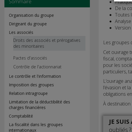
Sommaire
Pratique
De la co
Toutes l
Organisation du groupe
Analyse
Dirigeant du groupe
Version 
Les associés
Droits des associés et prérogatives
Les groupes d
des minoritaires
Cet ouvrage tr
Pactes d'associés
fiscal, compta
pour les soci
Contrôle de l'actionnariat
particuliers, 
Le contrôle et l'information
L’ouvrage ana
Imposition des groupes
l’évasion et l
Relation intragroupe
obligations e
Limitation de la déductibilité des
À destination 
charges financières
Comptabilité
JE SUI
La fiscalité dans les groupes
oubliés ?
internationaux