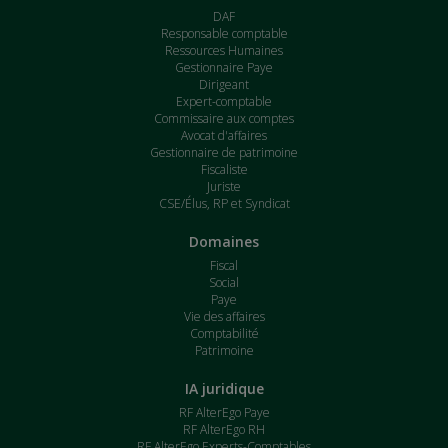
DAF
Responsable comptable
Ressources Humaines
Gestionnaire Paye
Dirigeant
Expert-comptable
Commissaire aux comptes
Avocat d'affaires
Gestionnaire de patrimoine
Fiscaliste
Juriste
CSE/Élus, RP et Syndicat
Domaines
Fiscal
Social
Paye
Vie des affaires
Comptabilité
Patrimoine
IA juridique
RF AlterEgo Paye
RF AlterEgo RH
RF AlterEgo Experts-Comptables