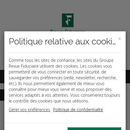
×
Politique relative aux cookies
Code ouvrage
OK
Espace abonnés
Comme tous les sites de confiance, les sites du Groupe
Revue Fiduciaire utilisent des cookies. Les cookies vous
permettent de vous connecter en toute sécurité, de
sauvegarder vos préférences (veille, newsletter, recherche,
etc.). Ils nous permettent également de mieux vous
connaître pour mieux vous servir et vous proposer des
services adaptés à vos attentes. Vous conserverez toujours
le contrôle des cookies que nous utilisons.
Accueil
Guides
Gérer vos préférences
Politique de confidentialité
L'arrêté des comptes - Tome 2 : Comptes annuels et
déclarations fiscales