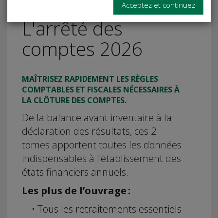
Acceptez et continuez
L'arrêté des
comptes 2026
MAÎTRISEZ RAPIDEMENT LES RÈGLES
COMPTABLES ET FISCALES NÉCESSAIRES À
LA CLÔTURE DES COMPTES.
De la balance avant inventaire à la
déclaration des résultats, ces 2
tomes apportent toutes les données
indispensables à l’établissement des
états financiers annuels.
Les plus de l’ouvrage :
• Tous les retraitements essentiels