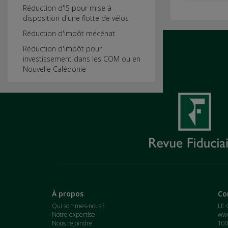
Réduction d'IS pour mise à
disposition d'une flotte de vélos
Réduction d'impôt mécénat
Réduction d'impôt pour
investissement dans les COM ou en
Nouvelle Calédonie
À propos
Co
Qui sommes-nous ?
LE 
Notre expertise
www
Nous rejoindre
100