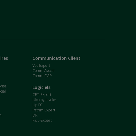
ires
Communication Client
VotrExpert
Comm'Avocat
Comm'CGP
t
prise
Logiciels
cial
CET-Expert
Uloa by Invoke
UpIFC
Patrim'Expert
n
DR
Fidu-Expert