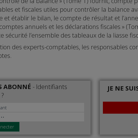
contrôle de la balance » (Tome 1) fournit, compte p
les et fiscales utiles pour contrôler la balance ava
 et établir le bilan, le compte de résultat et l’anne
 comptes annuels et les déclarations fiscales » (To
e sécurité l’ensemble des tableaux de la liasse fisc
tion des experts-comptables, les responsables com
tes.
IS ABONNÉ
-
Identifiants
JE NE SU
 ?
necter