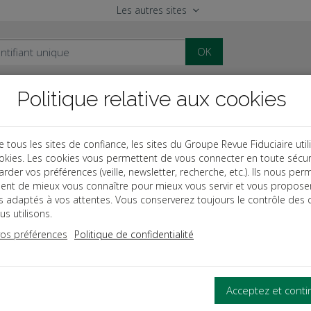
Les autres sites
OK
Politique relative aux cookies
al
Paye
Comptable
Patrimoine
ous les sites de confiance, les sites du Groupe Revue Fiduciaire util
okies. Les cookies vous permettent de vous connecter en toute sécur
des
L'arrêté des comptes - Tome 2 : Comptes annuels et déclaratio
rder vos préférences (veille, newsletter, recherche, etc.). Ils nous per
ent de mieux vous connaître pour mieux vous servir et vous propose
es adaptés à vos attentes. Vous conserverez toujours le contrôle des 
rêté des comptes 2026
s utilisons.
vos préférences
Politique de confidentialité
 RAPIDEMENT LES RÈGLES COMPTABLES ET FISCALES NÉCE
ance avant inventaire à la déclaration des résultat
Acceptez et cont
ndispensables à l’établissement des états financi