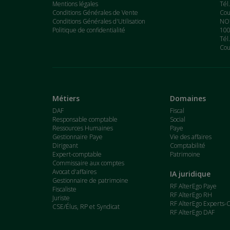
Mentions légales
Tél
Conditions Générales de Vente
Cou
Conditions Générales d'Utilisation
NOT
Politique de confidentialité
100
Tél
Cou
Métiers
Domaines
DAF
Fiscal
Responsable comptable
Social
Ressources Humaines
Paye
Gestionnaire Paye
Vie des affaires
Dirigeant
Comptabilité
Expert-comptable
Patrimoine
Commissaire aux comptes
Avocat d'affaires
IA juridique
Gestionnaire de patrimoine
RF AlterEgo Paye
Fiscaliste
RF AlterEgo RH
Juriste
RF AlterEgo Experts-
CSE/Élus, RP et Syndicat
RF AlterEgo DAF