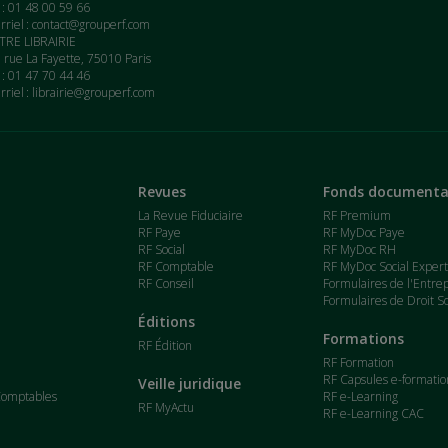
. : 01 48 00 59 66
rriel :
contact@grouperf.com
RE LIBRAIRIE
 rue La Fayette, 75010 Paris
. : 01 47 70 44 46
rriel :
librairie@grouperf.com
Revues
Fonds documenta
La Revue Fiduciaire
RF Premium
RF Paye
RF MyDoc Paye
RF Social
RF MyDoc RH
RF Comptable
RF MyDoc Social Exper
RF Conseil
Formulaires de l'Entre
Formulaires de Droit So
Éditions
Formations
RF Édition
RF Formation
RF Capsules e-formatio
Veille juridique
Comptables
RF e-Learning
RF MyActu
RF e-Learning CAC