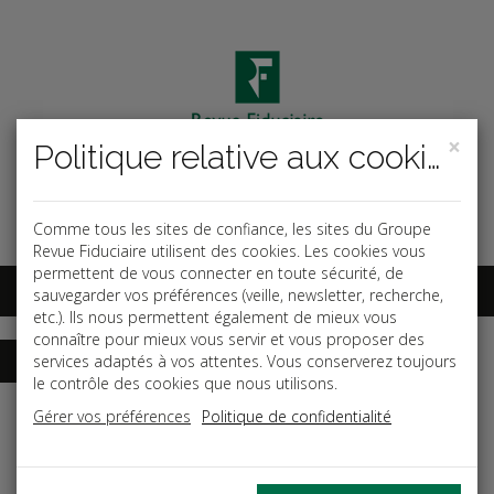
×
Politique relative aux cookies
Code ouvrage
OK
Espace abonnés
Comme tous les sites de confiance, les sites du Groupe
Revue Fiduciaire utilisent des cookies. Les cookies vous
permettent de vous connecter en toute sécurité, de
sauvegarder vos préférences (veille, newsletter, recherche,
etc.). Ils nous permettent également de mieux vous
connaître pour mieux vous servir et vous proposer des
services adaptés à vos attentes. Vous conserverez toujours
le contrôle des cookies que nous utilisons.
Accueil
Guides
Gérer vos préférences
Politique de confidentialité
L'arrêté des comptes - Tome 2 : Comptes annuels et
déclarations fiscales