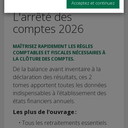
Acceptez et continuez
L'arrêté des
comptes 2026
MAÎTRISEZ RAPIDEMENT LES RÈGLES
COMPTABLES ET FISCALES NÉCESSAIRES À
LA CLÔTURE DES COMPTES.
De la balance avant inventaire à la
déclaration des résultats, ces 2
tomes apportent toutes les données
indispensables à l’établissement des
états financiers annuels.
Les plus de l’ouvrage :
• Tous les retraitements essentiels