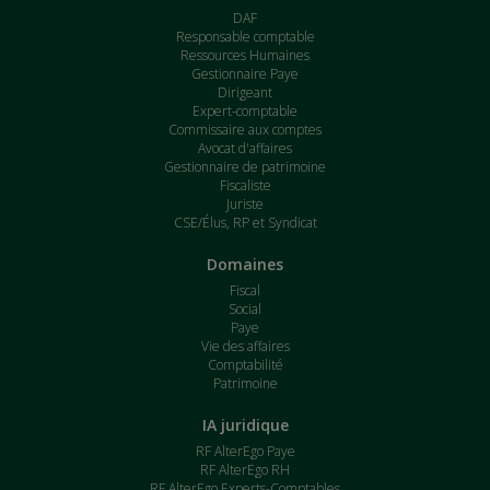
DAF
Responsable comptable
Ressources Humaines
Gestionnaire Paye
Dirigeant
Expert-comptable
Commissaire aux comptes
Avocat d'affaires
Gestionnaire de patrimoine
Fiscaliste
Juriste
CSE/Élus, RP et Syndicat
Domaines
Fiscal
Social
Paye
Vie des affaires
Comptabilité
Patrimoine
IA juridique
RF AlterEgo Paye
RF AlterEgo RH
RF AlterEgo Experts-Comptables