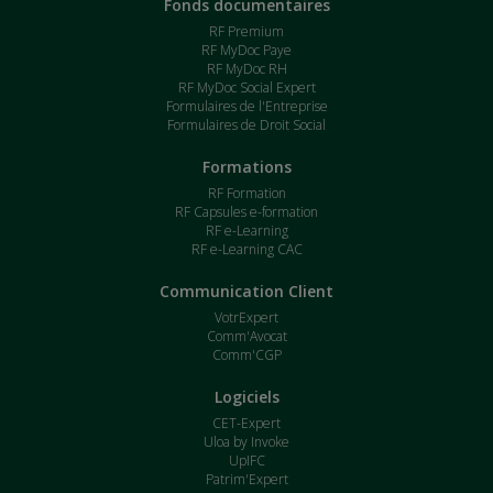
Fonds documentaires
RF Premium
RF MyDoc Paye
RF MyDoc RH
RF MyDoc Social Expert
Formulaires de l'Entreprise
Formulaires de Droit Social
Formations
RF Formation
RF Capsules e-formation
RF e-Learning
RF e-Learning CAC
Communication Client
VotrExpert
Comm'Avocat
Comm'CGP
Logiciels
CET-Expert
Uloa by Invoke
UpIFC
Patrim'Expert