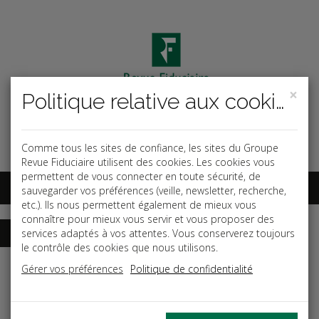
×
Politique relative aux cookies
Code ouvrage
OK
Espace abonnés
Comme tous les sites de confiance, les sites du Groupe
Revue Fiduciaire utilisent des cookies. Les cookies vous
permettent de vous connecter en toute sécurité, de
sauvegarder vos préférences (veille, newsletter, recherche,
etc.). Ils nous permettent également de mieux vous
connaître pour mieux vous servir et vous proposer des
services adaptés à vos attentes. Vous conserverez toujours
le contrôle des cookies que nous utilisons.
Accueil
Guides
Gérer vos préférences
Politique de confidentialité
L'arrêté des comptes - Tome 2 : Comptes annuels et
déclarations fiscales