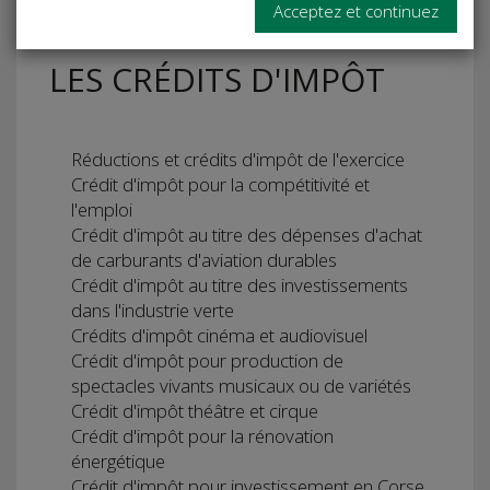
Acceptez et continuez
LES CRÉDITS D'IMPÔT
Réductions et crédits d'impôt de l'exercice
Crédit d'impôt pour la compétitivité et
l'emploi
Crédit d'impôt au titre des dépenses d'achat
de carburants d'aviation durables
Crédit d'impôt au titre des investissements
dans l'industrie verte
Crédits d'impôt cinéma et audiovisuel
Crédit d'impôt pour production de
spectacles vivants musicaux ou de variétés
Crédit d'impôt théâtre et cirque
Crédit d'impôt pour la rénovation
énergétique
Crédit d'impôt pour investissement en Corse