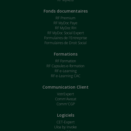
Fonds documentaires
RF Premium
RF MyDoc Paye
RF MyDoc RH
RF MyDoc Social Expert
Formulaires de l'Entreprise
Formulaires de Droit Social
Formations
RF Formation
RF Capsules e-formation
RF e-Learning
RF e-Learning CAC
Communication Client
VotrExpert
Comm'Avocat
Comm'CGP
Logiciels
CET-Expert
Uloa by Invoke