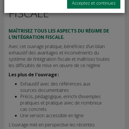
L'INTÉGRATION
Acceptez et continuez
FISCALE
MAÎTRISEZ TOUS LES ASPECTS DU RÉGIME DE
L’INTÉGRATION FISCALE.
Avec cet ouvrage pratique, bénéficiez d’un bilan
exhaustif des avantages et inconvénients du
système de l’intégration fiscale et maîtrisez toutes
les difficultés de mise en œuvre de ce régime.
Les plus de l'ouvrage :
Exhaustif avec des références aux
sources documentaires
Précis, pédagogique, enrichi d’exemples
pratiques et pratique avec de nombreux
cas concrets
Une version accessible en ligne
L’ouvrage met en perspective les récentes