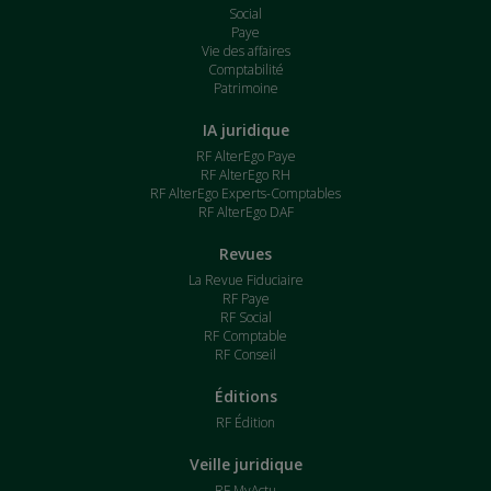
Social
Paye
Vie des affaires
Comptabilité
Patrimoine
IA juridique
RF AlterEgo Paye
RF AlterEgo RH
RF AlterEgo Experts-Comptables
RF AlterEgo DAF
Revues
La Revue Fiduciaire
RF Paye
RF Social
RF Comptable
RF Conseil
Éditions
RF Édition
Veille juridique
RF MyActu