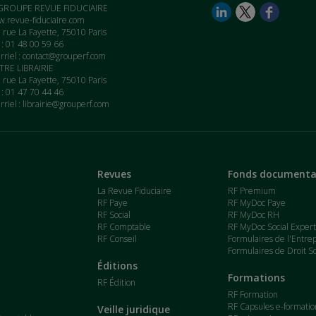
GROUPE REVUE FIDUCIAIRE
.revue-fiduciaire.com
 rue La Fayette, 75010 Paris
. : 01 48 00 59 66
rriel :
contact@grouperf.com
RE LIBRAIRIE
 rue La Fayette, 75010 Paris
. : 01 47 70 44 46
rriel :
librairie@grouperf.com
Revues
Fonds documenta
La Revue Fiduciaire
RF Premium
RF Paye
RF MyDoc Paye
RF Social
RF MyDoc RH
RF Comptable
RF MyDoc Social Exper
RF Conseil
Formulaires de l'Entre
Formulaires de Droit So
Éditions
Formations
RF Édition
RF Formation
RF Capsules e-formatio
Veille juridique