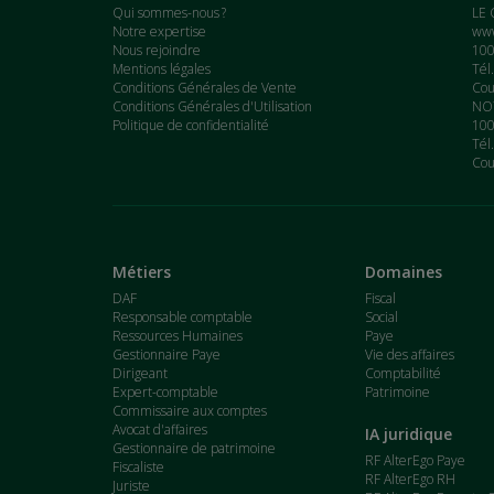
Qui sommes-nous ?
LE 
Notre expertise
www
Nous rejoindre
100
Mentions légales
Tél
Conditions Générales de Vente
Cou
Conditions Générales d'Utilisation
NOT
Politique de confidentialité
100
Tél
Cou
Métiers
Domaines
DAF
Fiscal
Responsable comptable
Social
Ressources Humaines
Paye
Gestionnaire Paye
Vie des affaires
Dirigeant
Comptabilité
Expert-comptable
Patrimoine
Commissaire aux comptes
Avocat d'affaires
IA juridique
Gestionnaire de patrimoine
RF AlterEgo Paye
Fiscaliste
RF AlterEgo RH
Juriste