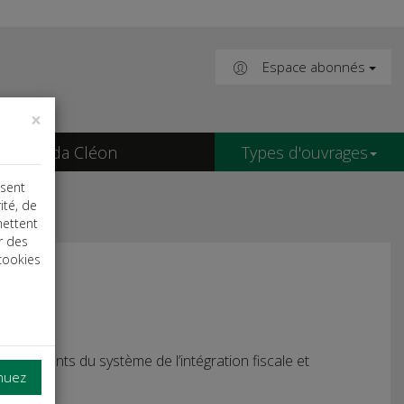
Espace abonnés
×
Agenda Cléon
Types d'ouvrages
isent
ité, de
mettent
r des
cookies
convénients du système de l’intégration fiscale et
inuez