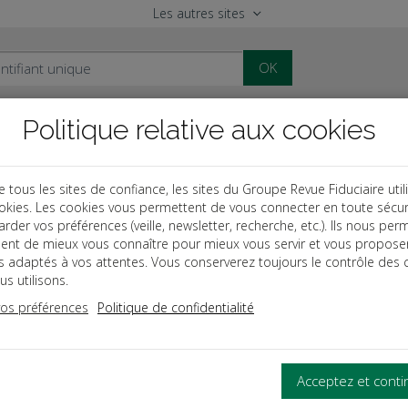
Les autres sites
OK
Politique relative aux cookies
al
Paye
Comptable
Patrimoine
ous les sites de confiance, les sites du Groupe Revue Fiduciaire util
okies. Les cookies vous permettent de vous connecter en toute sécur
des
Intégration fiscale
rder vos préférences (veille, newsletter, recherche, etc.). Ils nous per
ent de mieux vous connaître pour mieux vous servir et vous propose
TÉGRATION FISCALE
es adaptés à vos attentes. Vous conserverez toujours le contrôle des 
s utilisons.
vos préférences
Politique de confidentialité
OUS LES ASPECTS DU RÉGIME DE L’INTÉGRATION FISCALE.
ge pratique, bénéficiez d’un bilan exhaustif des avantages et in
Acceptez et cont
es les difficultés de mise en œuvre de ce régime.