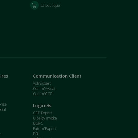
La boutique
ires
Communication Client
VotrExpert
Comm'Avocat
Comm'CGP
t
prise
Logiciels
cial
CET-Expert
Uloa by Invoke
UpIFC
Patrim'Expert
n
DR