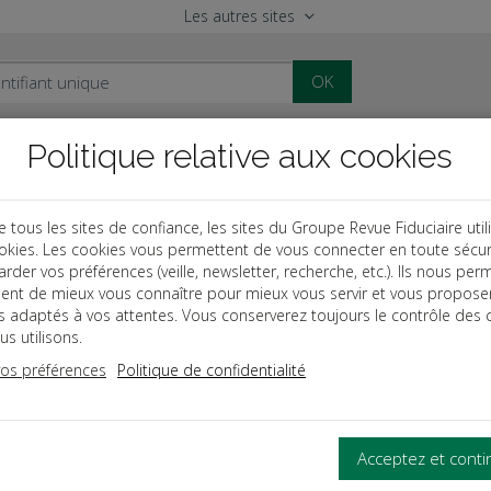
Les autres sites
OK
Politique relative aux cookies
al
Paye
Comptable
Patrimoine
ous les sites de confiance, les sites du Groupe Revue Fiduciaire util
okies. Les cookies vous permettent de vous connecter en toute sécur
des
Intégration fiscale
rder vos préférences (veille, newsletter, recherche, etc.). Ils nous per
ent de mieux vous connaître pour mieux vous servir et vous propose
TÉGRATION FISCALE
es adaptés à vos attentes. Vous conserverez toujours le contrôle des 
s utilisons.
vos préférences
Politique de confidentialité
OUS LES ASPECTS DU RÉGIME DE L’INTÉGRATION FISCALE.
ge pratique, bénéficiez d’un bilan exhaustif des avantages et in
Acceptez et cont
es les difficultés de mise en œuvre de ce régime.