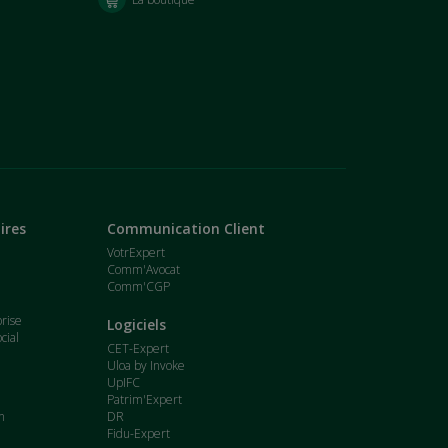
ires
Communication Client
VotrExpert
Comm'Avocat
Comm'CGP
t
prise
Logiciels
cial
CET-Expert
Uloa by Invoke
UpIFC
Patrim'Expert
n
DR
Fidu-Expert