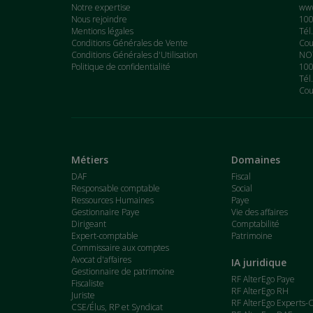
Notre expertise
www
Nous rejoindre
100
Mentions légales
Tél
Conditions Générales de Vente
Cou
Conditions Générales d'Utilisation
NOT
Politique de confidentialité
100
Tél
Cou
Métiers
Domaines
DAF
Fiscal
Responsable comptable
Social
Ressources Humaines
Paye
Gestionnaire Paye
Vie des affaires
Dirigeant
Comptabilité
Expert-comptable
Patrimoine
Commissaire aux comptes
Avocat d'affaires
IA juridique
Gestionnaire de patrimoine
RF AlterEgo Paye
Fiscaliste
RF AlterEgo RH
Juriste
RF AlterEgo Experts-
CSE/Élus, RP et Syndicat