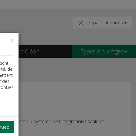
Espace abonnés
×
Agenda Cléon
Types d'ouvrages
isent
ité, de
mettent
r des
cookies
convénients du système de l’intégration fiscale et
inuez