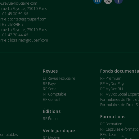
.revue-fiduciaire.com
 rue La Fayette, 75010 Paris
. : 01 48 00 59 66
rriel :
contact@grouperf.com
RE LIBRAIRIE
 rue La Fayette, 75010 Paris
. : 01 47 70 44 46
rriel :
librairie@grouperf.com
Revues
Fonds documenta
La Revue Fiduciaire
RF Premium
RF Paye
RF MyDoc Paye
RF Social
RF MyDoc RH
RF Comptable
RF MyDoc Social Exper
RF Conseil
Formulaires de l'Entre
Formulaires de Droit So
Éditions
Formations
RF Édition
RF Formation
RF Capsules e-formatio
Veille juridique
Comptables
RF e-Learning
RF MyActu