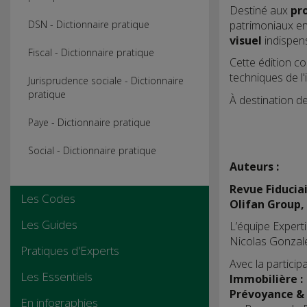
Destiné aux
pro
patrimoniaux en
DSN - Dictionnaire pratique
visuel
indispens
Fiscal - Dictionnaire pratique
Cette édition c
techniques de l'
Jurisprudence sociale - Dictionnaire
pratique
À destination de
Paye - Dictionnaire pratique
Social - Dictionnaire pratique
Auteurs :
Revue Fiducia
Les Codes
Olifan Group, 
Les Guides
L’équipe Expert
Nicolas Gonzale
Pratiques d'Experts
Avec la particip
Les Essentiels
Immobilière
:
Prévoyance & 
En infographies