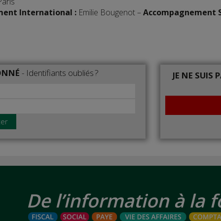
aris
nt International
:
Emilie Bougenot –
Accompagnement S
BONNÉ
-
Identifiants oubliés ?
JE NE SUIS
ter