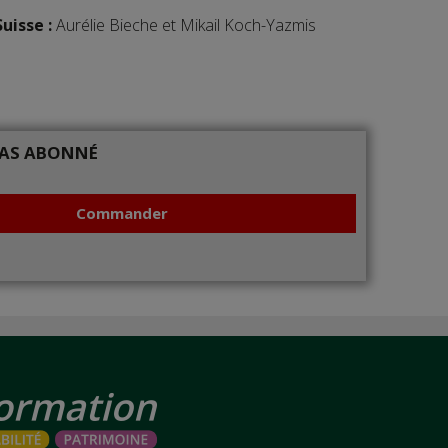
uisse
:
Aurélie Bieche et Mikail Koch-Yazmis
 PAS ABONNÉ
Commander