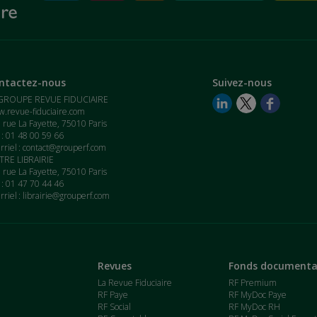
ntactez-nous
Suivez-nous
GROUPE REVUE FIDUCIAIRE
.revue-fiduciaire.com
 rue La Fayette, 75010 Paris
. : 01 48 00 59 66
rriel :
contact@grouperf.com
RE LIBRAIRIE
 rue La Fayette, 75010 Paris
. : 01 47 70 44 46
rriel :
librairie@grouperf.com
Revues
Fonds documenta
La Revue Fiduciaire
RF Premium
RF Paye
RF MyDoc Paye
RF Social
RF MyDoc RH