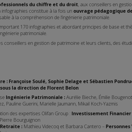
fessionnels du chiffre et du droit
, aux conseillers en gesti
 infographies constitue à la fois un
ouvrage pédagogique de
able à la compréhension de l’ingénierie patrimoniale.
omportant 170 infographies et abordant principes de base et th
ingénierie patrimoniale.
s conseillers en gestion de patrimoine et leurs clients, des étudi
ire
: Françoise Soulé, Sophie Delage et Sébastien Pondru
sous la direction de Florent Belon
ise
Ingénierie Patrimoniale
:
Aurélie Bieche, Émilie Bougeno
z, Pauline Guerini, Marielle Jaumann, Mikail Koch-Yazmis
ation des expertises Olifan Group :
Investissement Financier
Pierre Bourguignon
Retraite
:
Mathieu Videcoq et Barbara Cantero –
Personnes 