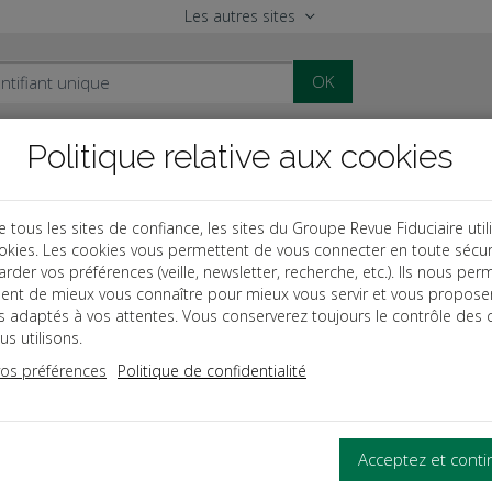
Les autres sites
OK
Politique relative aux cookies
al
Paye
Comptable
Patrimoine
ous les sites de confiance, les sites du Groupe Revue Fiduciaire util
okies. Les cookies vous permettent de vous connecter en toute sécur
ographies
Les outils patrimoniaux en infographies pratiques
rder vos préférences (veille, newsletter, recherche, etc.). Ils nous per
ent de mieux vous connaître pour mieux vous servir et vous propose
tils patrimoniaux en info
es adaptés à vos attentes. Vous conserverez toujours le contrôle des 
s utilisons.
vos préférences
Politique de confidentialité
 APPROCHE PÉDAGOGIQUE DE L'EXPERTISE PATRIMONIALE
us, cet ouvrage constitue un véritable support pédagogique et p
Acceptez et cont
aux.