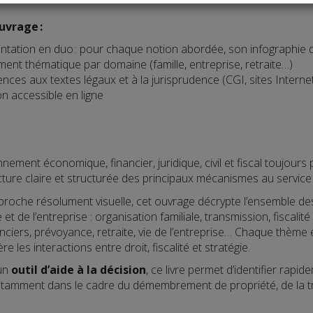
ouvrage :
ntation en duo : pour chaque notion abordée, son infographie d
ent thématique par domaine (famille, entreprise, retraite…)
nces aux textes légaux et à la jurisprudence (CGI, sites Interne
n accessible en ligne
ement économique, financier, juridique, civil et fiscal toujours
ure claire et structurée des principaux mécanismes au service d
roche résolument visuelle, cet ouvrage décrypte l’ensemble des o
et de l’entreprise : organisation familiale, transmission, fiscali
nciers, prévoyance, retraite, vie de l’entreprise… Chaque thèm
e les interactions entre droit, fiscalité et stratégie.
un
outil d’aide à la décision
, ce livre permet d’identifier rapide
otamment dans le cadre du démembrement de propriété, de la tr