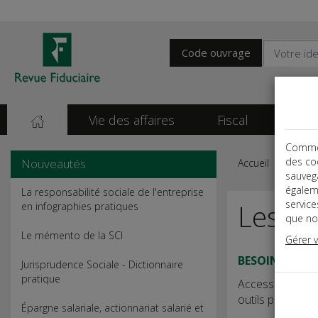
Code ouvrage
Vie des affaires
Fiscal
Soci
Comme t
des co
Nouveautés
Accueil
En inf
sauvega
égalem
La responsabilité sociale de l'entreprise
Les ou
servic
en infographies pratiques
que nou
Le mémento de la SCI
Gérer 
BESOIN D'UNE
Jurisprudence Sociale - Dictionnaire
pratique
Accessible à to
outils patrimoni
Épargne salariale, actionnariat salarié et