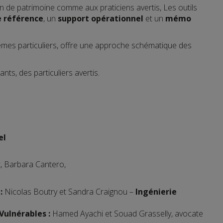
on de patrimoine comme aux praticiens avertis, Les outils
 référence
, un
support opérationnel
et un
mémo
èmes particuliers, offre une approche schématique des
ants, des particuliers avertis.
el
t, Barbara Cantero,
:
Nicolas Boutry et Sandra Craignou –
Ingénierie
Vulnérables
:
Hamed Ayachi et Souad Grasselly, avocate