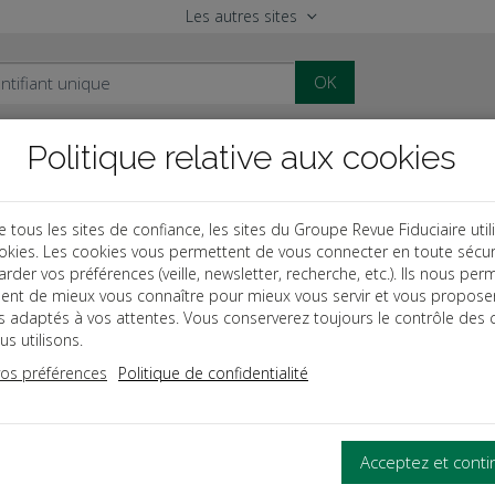
Les autres sites
OK
Politique relative aux cookies
al
Paye
Comptable
Patrimoine
ous les sites de confiance, les sites du Groupe Revue Fiduciaire util
okies. Les cookies vous permettent de vous connecter en toute sécur
endre la relation client e
rder vos préférences (veille, newsletter, recherche, etc.). Ils nous per
ent de mieux vous connaître pour mieux vous servir et vous propose
eprise
es adaptés à vos attentes. Vous conserverez toujours le contrôle des 
s utilisons.
vos préférences
Politique de confidentialité
MAÎTRISEZ TOUS LES FONDAMENTAUX 
FOURNISSEUR
Un ouvrage qui permet de mieux appréhend
Acceptez et cont
entre clients et fournisseurs.