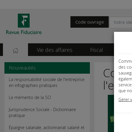
Code ouvrage
Vie des affaires
Fiscal
Soci
Comme t
Nouveautés
des co
Compr
sauvega
égalem
La responsabilité sociale de l'entreprise
l'entr
servic
en infographies pratiques
que nou
Le mémento de la SCI
Gérer 
Jurisprudence Sociale - Dictionnaire
pratique
Épargne salariale, actionnariat salarié et