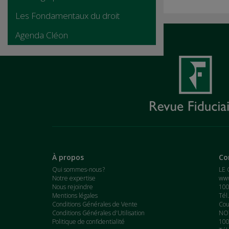
Les Fondamentaux du droit
Agenda Cléon
À propos
Co
Qui sommes-nous ?
LE 
Notre expertise
www
Nous rejoindre
100
Mentions légales
Tél
Conditions Générales de Vente
Cou
Conditions Générales d'Utilisation
NOT
Politique de confidentialité
100