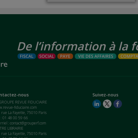
ntactez-nous
Suivez-nous
GROUPE REVUE FIDUCIAIRE
.revue-fiduciaire.com
 rue La Fayette, 75010 Paris
. : 01 48 00 59 66
rriel :
contact@grouperf.com
RE LIBRAIRIE
 rue La Fayette, 75010 Paris