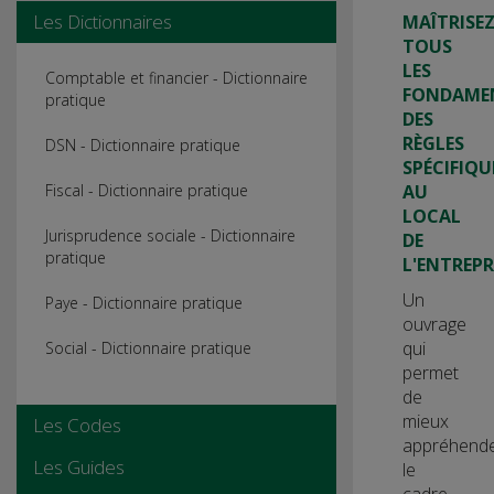
Les Dictionnaires
MAÎTRISE
TOUS
LES
Comptable et financier - Dictionnaire
FONDAME
pratique
DES
RÈGLES
DSN - Dictionnaire pratique
SPÉCIFIQU
AU
Fiscal - Dictionnaire pratique
LOCAL
Jurisprudence sociale - Dictionnaire
DE
pratique
L'ENTREPR
Un
Paye - Dictionnaire pratique
ouvrage
qui
Social - Dictionnaire pratique
permet
de
mieux
Les Codes
appréhend
Les Guides
le