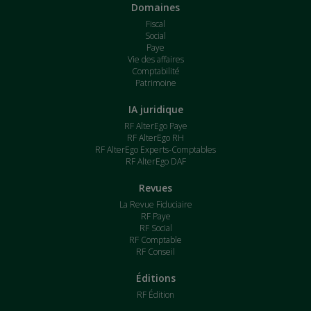
Domaines
Fiscal
Social
Paye
Vie des affaires
Comptabilité
Patrimoine
IA juridique
RF AlterEgo Paye
RF AlterEgo RH
RF AlterEgo Experts-Comptables
RF AlterEgo DAF
Revues
La Revue Fiduciaire
RF Paye
RF Social
RF Comptable
RF Conseil
Éditions
RF Édition