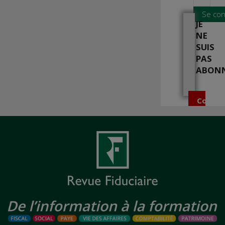
Se con
JE
NE
SUIS
PAS
ABON
Comma