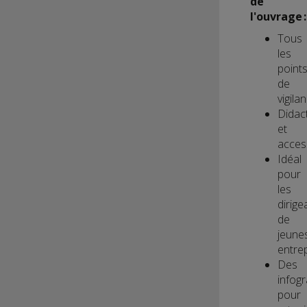
de
l'ouvrage :
Tous
les
point
de
vigila
Didac
et
acces
Idéal
pour
les
dirige
de
jeune
entre
Des
infog
pour