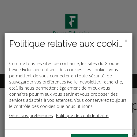
×
Politique relative aux cookies
Code ouvrage
OK
Espace abonnés
Comme tous les sites de confiance, les sites du Groupe
Revue Fiduciaire utilisent des cookies. Les cookies vous
permettent de vous connecter en toute sécurité, de
sauvegarder vos préférences (veille, newsletter, recherche,
etc.). Ils nous permettent également de mieux vous
connaître pour mieux vous servir et vous proposer des
Nouveautés
Comp
services adaptés à vos attentes. Vous conserverez toujours
le contrôle des cookies que nous utilisons.
La responsabilité sociale de l'entreprise
les
Gérer vos préférences
Politique de confidentialité
en infographies pratiques
enjeu
Le mémento de la SCI