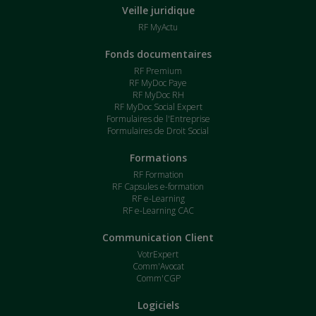
Veille juridique
RF MyActu
Fonds documentaires
RF Premium
RF MyDoc Paye
RF MyDoc RH
RF MyDoc Social Expert
Formulaires de l'Entreprise
Formulaires de Droit Social
Formations
RF Formation
RF Capsules e-formation
RF e-Learning
RF e-Learning CAC
Communication Client
VotrExpert
Comm'Avocat
Comm'CGP
Logiciels