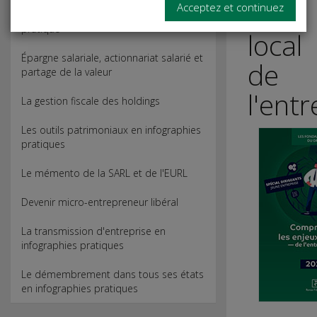
du
Acceptez et continuez
Jurisprudence Sociale - Dictionnaire
pratique
local
Épargne salariale, actionnariat salarié et
de
partage de la valeur
l'entr
La gestion fiscale des holdings
Les outils patrimoniaux en infographies
pratiques
Le mémento de la SARL et de l'EURL
Devenir micro-entrepreneur libéral
La transmission d'entreprise en
infographies pratiques
Le démembrement dans tous ses états
en infographies pratiques