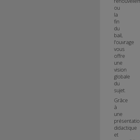
renouvelle
ou
la
fin
du
bail,
l'ouvrage
vous
offre
une
vision
globale
du
sujet.
Grâce
à
une
présentati
didactique
et