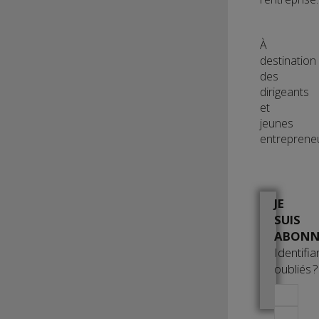
À
destination
des
dirigeants
et
jeunes
entreprene
JE
SUIS
ABONN
Identifia
oubliés ?