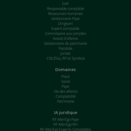
DAF
Responsable comptable
Ressources Humaines
Gestionnaire Paye
Dirigeant
Expert-comptable
Commissaire aux comptes
Avocat d'affaires
Gestionnaire de patrimoine
Fiscaliste
Juriste
CSE/Élus, RP et Syndicat
Domaines
Fiscal
Social
Paye
Vie des affaires
Comptabilité
Patrimoine
IA juridique
RF AlterEgo Paye
RF AlterEgo RH
RF AlterEgo Experts-Comptables