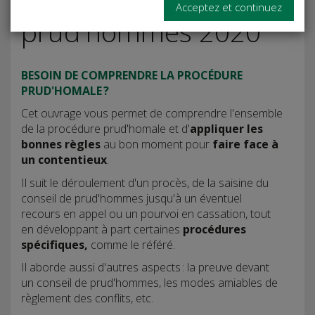
Procès aux
Acceptez et continuez
prud'hommes 2020
BESOIN DE COMPRENDRE LA PROCÉDURE
PRUD'HOMALE ?
Cet ouvrage vous permet de comprendre l'ensemble
de la procédure prud'homale et d'
appliquer les
bonnes règles
au bon moment pour
faire face à
un contentieux
.
Il suit le déroulement d'un procès, de la saisine du
conseil de prud'hommes jusqu'à un éventuel
recours en appel ou un pourvoi en cassation, tout
en développant à part certaines
procédures
spécifiques,
comme le référé.
Il aborde aussi d'autres aspects : la preuve devant
un conseil de prud'hommes, les modes amiables de
règlement des conflits, etc.