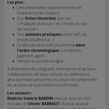
Les plus :
Une présentation experte enrichie de
l'expérience des auteurs
Des
fiches illustrées
avec les
« Pratiques d'avocat » et « Points de vue
de l'avocat »
Des
annexes pratiques
(mots clefs du
procès prud'homal…)
Le déroulé du procès prud'homal
dans
l'ordre chronologique :
conciliation,
jugement, appel…
Version accessible en ligne
À destination des dirigeants d'entreprise et de leurs
collaborateurs, de leurs conseils ou défenseurs
ainsi que toute personne soucieuse de comprendre
les arcanes de la procédure prud'homale.
Les auteurs :
Maîtres Valérie BARDIN
(Avocat associé HDV
Avocats) et
Olivier BARRAUT
(Avocat associé
Cabinet Barthélémy) sont spécialisés en droit social