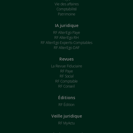
Vie des affaires
Comptabilité
Patrimoine
IA juridique
RF AlterEgo Paye
RF AlterEgo RH
RF AlterEgo Experts-Comptables
RF AlterEgo DAF
Revues
La Revue Fiduciaire
RF Paye
RF Social
RF Comptable
RF Conseil
Éditions
RF Édition
Veille juridique
RF MyActu