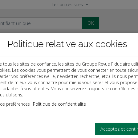
Les autres sites
OK
Politique relative aux cookies
al
Paye
Comptable
Patrimoine
ous les sites de confiance, les sites du Groupe Revue Fiduciaire util
okies. Les cookies vous permettent de vous connecter en toute sécur
des
Procès aux prud'hommes
rder vos préférences (veille, newsletter, recherche, etc.). Ils nous per
ent de mieux vous connaître pour mieux vous servir et vous propose
ès aux prud'hommes 2020
es adaptés à vos attentes. Vous conserverez toujours le contrôle des 
s utilisons.
vos préférences
Politique de confidentialité
COMPRENDRE LA PROCÉDURE PRUD'HOMALE ?
ous permet de comprendre l'ensemble de la procédure prud'ho
Acceptez et cont
r
faire face à un contentieux
.