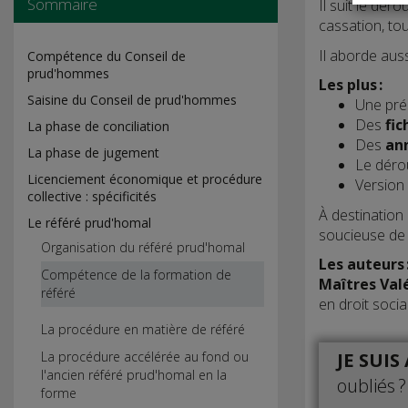
Sommaire
Il suit le dé
cassation, to
Il aborde aus
Compétence du Conseil de
prud'hommes
Les plus :
Saisine du Conseil de prud'hommes
Une pré
Des
fic
La phase de conciliation
Des
an
La phase de jugement
Le déro
Licenciement économique et procédure
Version 
collective : spécificités
À destination
Le référé prud'homal
soucieuse de
Organisation du référé prud'homal
Les auteurs 
Compétence de la formation de
Maîtres Val
référé
en droit socia
La procédure en matière de référé
JE SUI
La procédure accélérée au fond ou
l'ancien référé prud'homal en la
oubliés ?
forme