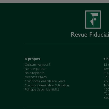
À propos
Co
Qui sommes-nous ?
LE 
Notre expertise
www
Nous rejoindre
100
Mentions légales
Tél
Conditions Générales de Vente
Cou
Conditions Générales d'Utilisation
NOT
Politique de confidentialité
100
Tél
Cou