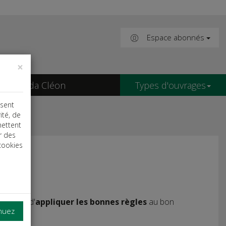
Espace abonnés
×
Agenda Cléon
Types d'ouvrages
isent
ité, de
mettent
r des
cookies
male et d'
appliquer les bonnes règles
au bon
inuez