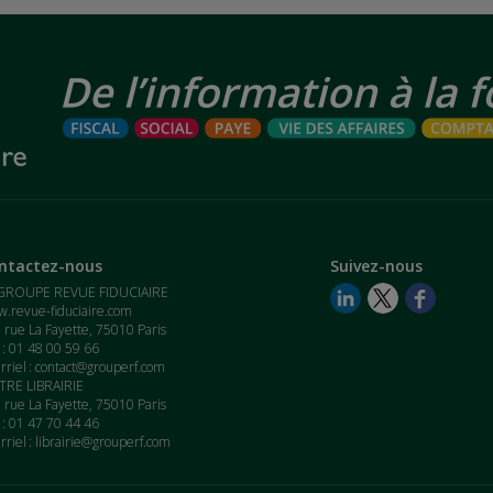
ntactez-nous
Suivez-nous
GROUPE REVUE FIDUCIAIRE
.revue-fiduciaire.com
 rue La Fayette, 75010 Paris
. : 01 48 00 59 66
rriel :
contact@grouperf.com
RE LIBRAIRIE
 rue La Fayette, 75010 Paris
. : 01 47 70 44 46
rriel :
librairie@grouperf.com