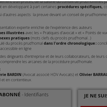
roulement d'un procès, de la saisine du conseil de prud'hommes 
ut en développant à part certaines
procédures spécifiques,
c
si d'autres aspects : la preuve devant un conseil de prud'hommes
sentation experte enrichie de l'expérience des auteurs
hes illustrées
avec les « Pratiques d'avocat » et « Points de vu
nexes pratiques
(mots clefs du procès prud'homal…)
ulé du procès prud'homal
dans l'ordre chronologique :
conci
accessible en ligne
 des dirigeants d'entreprise et de leurs collaborateurs, de leur
 comprendre les arcanes de la procédure prud'homale.
:
érie BARDIN
(Avocat associé HDV Avocats) et
Olivier BARR
l et en contentieux.
S ABONNÉ
-
Identifiants
JE NE SU