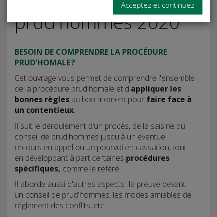
Procès aux
Acceptez et continuez
prud'hommes 2020
BESOIN DE COMPRENDRE LA PROCÉDURE
PRUD'HOMALE ?
Cet ouvrage vous permet de comprendre l'ensemble
de la procédure prud'homale et d'
appliquer les
bonnes règles
au bon moment pour
faire face à
un contentieux
.
Il suit le déroulement d'un procès, de la saisine du
conseil de prud'hommes jusqu'à un éventuel
recours en appel ou un pourvoi en cassation, tout
en développant à part certaines
procédures
spécifiques,
comme le référé.
Il aborde aussi d'autres aspects : la preuve devant
un conseil de prud'hommes, les modes amiables de
règlement des conflits, etc.