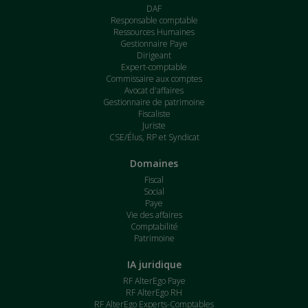
DAF
Responsable comptable
Ressources Humaines
Gestionnaire Paye
Dirigeant
Expert-comptable
Commissaire aux comptes
Avocat d'affaires
Gestionnaire de patrimoine
Fiscaliste
Juriste
CSE/Élus, RP et Syndicat
Domaines
Fiscal
Social
Paye
Vie des affaires
Comptabilité
Patrimoine
IA juridique
RF AlterEgo Paye
RF AlterEgo RH
RF AlterEgo Experts-Comptables