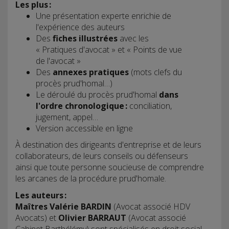
Les plus :
Une présentation experte enrichie de
l'expérience des auteurs
Des
fiches illustrées
avec les
« Pratiques d'avocat » et « Points de vue
de l'avocat »
Des
annexes pratiques
(mots clefs du
procès prud'homal…)
Le déroulé du procès prud'homal
dans
l'ordre chronologique :
conciliation,
jugement, appel…
Version accessible en ligne
À destination des dirigeants d'entreprise et de leurs
collaborateurs, de leurs conseils ou défenseurs
ainsi que toute personne soucieuse de comprendre
les arcanes de la procédure prud'homale.
Les auteurs :
Maîtres Valérie BARDIN
(Avocat associé HDV
Avocats) et
Olivier BARRAUT
(Avocat associé
Cabinet Barthélémy) sont spécialisés en droit social