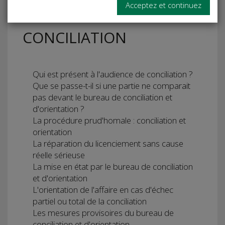
Acceptez et continuez
LA PHASE DE
CONCILIATION
Qui est présent à l'audience de conciliation ?
Que se passe-t-il si une partie ne comparait
pas devant le bureau de conciliation et
d'orientation ?
La procédure prud'homale : conciliation et
orientation
La réparation du licenciement sans cause
réelle sérieuse
La mise en état par le bureau de conciliation
et d'orientation
L'orientation de l'affaire en cas d'échec
partiel ou total de la conciliation
Les mesures provisoires du bureau de
conciliation et d'orientation