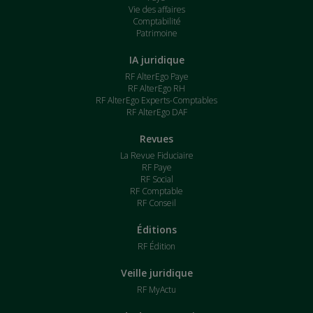
Vie des affaires
Comptabilité
Patrimoine
IA juridique
RF AlterEgo Paye
RF AlterEgo RH
RF AlterEgo Experts-Comptables
RF AlterEgo DAF
Revues
La Revue Fiduciaire
RF Paye
RF Social
RF Comptable
RF Conseil
Éditions
RF Édition
Veille juridique
RF MyActu