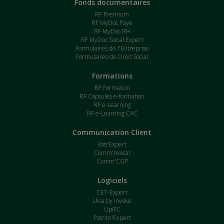
Fonds documentaires
RF Premium
RF MyDoc Paye
RF MyDoc RH
RF MyDoc Social Expert
Formulaires de l'Entreprise
Formulaires de Droit Social
Formations
RF Formation
RF Capsules e-formation
RF e-Learning
RF e-Learning CAC
Communication Client
VotrExpert
Comm'Avocat
Comm'CGP
Logiciels
CET-Expert
Uloa by Invoke
UpIFC
Patrim'Expert