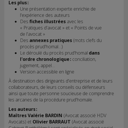
Les plus :
Une présentation experte enrichie de
l'expérience des auteurs
Des
fiches illustrées
avec les
« Pratiques d'avocat » et « Points de vue
de l'avocat »
Des
annexes pratiques
(mots clefs du
procès prud'homal…)
Le déroulé du procès prud'homal
dans
l'ordre chronologique :
conciliation,
jugement, appel…
Version accessible en ligne
À destination des dirigeants d'entreprise et de leurs
collaborateurs, de leurs conseils ou défenseurs
ainsi que toute personne soucieuse de comprendre
les arcanes de la procédure prud'homale.
Les auteurs :
Maîtres Valérie BARDIN
(Avocat associé HDV
Avocats) et
Olivier BARRAUT
(Avocat associé
Cabinet Barthélémy) sont spécialisés en droit social