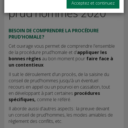
Procès aux
Acceptez et continuez
prud'hommes 2020
BESOIN DE COMPRENDRE LA PROCÉDURE
PRUD'HOMALE ?
Cet ouvrage vous permet de comprendre l'ensemble
de la procédure prud'homale et d'
appliquer les
bonnes règles
au bon moment pour
faire face à
un contentieux
.
Il suit le déroulement d'un procès, de la saisine du
conseil de prud'hommes jusqu'à un éventuel
recours en appel ou un pourvoi en cassation, tout
en développant à part certaines
procédures
spécifiques,
comme le référé.
Il aborde aussi d'autres aspects : la preuve devant
un conseil de prud'hommes, les modes amiables de
règlement des conflits, etc.