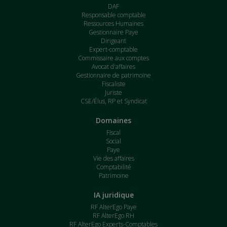
DAF
Responsable comptable
Ressources Humaines
Gestionnaire Paye
Dirigeant
Expert-comptable
Commissaire aux comptes
Avocat d'affaires
Gestionnaire de patrimoine
Fiscaliste
Juriste
CSE/Élus, RP et Syndicat
Domaines
Fiscal
Social
Paye
Vie des affaires
Comptabilité
Patrimoine
IA juridique
RF AlterEgo Paye
RF AlterEgo RH
RF AlterEgo Experts-Comptables